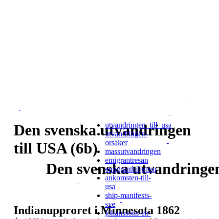
utvandringen_till_usa
Den svenska utvandringen
utvandringen-
orsaker
till USA (6b)
massutvandringen
emigrantresan
Den svenska utvandringen
emigrantbiljetten
ankomsten-till-
usa
ship-manifests-
sve
Indianupproret i Minnesota 1862
johanssons-en-