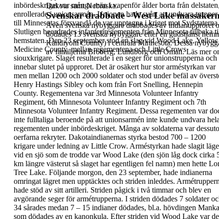
inbördeskriget
var många män i vapenför ålder
borta från delstaten
Dakota samt Nebraska.
enrollerade i unionsarmén.
Unionen hade svårt att undvara trupper
Svenskar drabbade - West Lake massaker
till
Minnesotas försvar då de var upptagna i kriget mot
Sydstaterna
Även svenska nybyggare drabbades av indianupproret och
Slutligen beordrades
infanteriregementen från Minnesota tillbaka ti
dödades 13 svenska nybyggare
efter en gudstjänst hem
hemstaten. Den
23 september
stod en slag vid
Wood Lake, Yellow
Kandiyohi County) i centrala Minnesota. Dessa nybygga
Medicine County
, mellan
regementena och Little Crows
av familjerna Broberg, Lundborg och Oman.
Läs mer 
siouxkrigare. Slaget
resulterade i en seger för unionstrupperna och
innebar slutet på upproret.
Det är osäkert hur
stor arméstyrkan var
men mellan 1200 och 2000
soldater och stod under befäl av överst
Henry
Hastings Sibley och kom från Fort Snelling,
Hennepin
County. Regementena var 3rd Minnesota
Volunteer Infantry
Regiment, 6th Minnesota
Volunteer Infantry Regiment och 7th
Minnesota
Volunteer Infantry Regiment. Dessa regementen
var do
inte fulltaliga beroende på att
unionsarmén inte kunde undvara hel
regementen
under inbördeskriget. Många av soldaterna var
dessut
oerfarna rekryter.
Dakotaindianernas styrka bestod 700 – 1200
krigare under ledning av Little Crow. Arméstyrkan
hade slagit läge
vid en sjö som de trodde var Wood
Lake (den sjön låg dock cirka 
km längre västerut
så slaget har egentligen fel namn) men hette Lo
Tree Lake. Följande morgon, den 23 september,
hade indianerna
omringat lägret men upptäcktes
och striden inleddes. Armétrupper
hade stöd av
sitt artilleri. Striden pågick i två timmar och blev en
avgörande seger för armétrupperna
. I striden
dödades 7 soldater o
34 sårades medan 7 – 15
indianer dödades, bl.a. hövdingen Manka
som
dödades av en kanonkula.
Efter striden vid Wood Lake var de