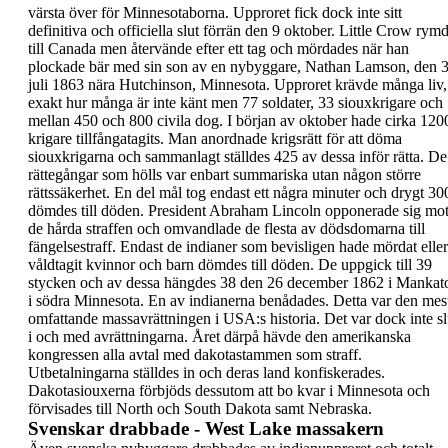
värsta över för
Minnesotaborna. Upproret fick dock inte sitt
definitiva och officiella slut förrän den 9 oktober.
Little Crow rym
till Canada
men återvände
efter ett tag och
mördades när han
plockade bär
med sin son
av en nybyggare, Nathan Lamson, den
juli 1863 nära Hutchinson, Minnesota.
Upproret krävde många liv,
exakt hur många är inte
känt men 77 soldater, 33 siouxkrigare och
mellan
450 och 800 civila dog. I början av oktober hade
cirka 120
krigare tillfångatagits. Man anordnade
krigsrätt för att döma
siouxkrigarna och
sammanlagt ställdes 425 av dessa inför rätta. De
rättegångar som hölls var enbart summariska utan
någon större
rättssäkerhet. En del mål tog endast
ett några minuter och drygt 30
dömdes till döden.
President Abraham Lincoln opponerade sig mo
de
hårda straffen och omvandlade de flesta av
dödsdomarna till
fängelsestraff. Endast de indianer
som bevisligen hade mördat eller
våldtagit kvinnor
och barn dömdes till döden. De uppgick till 39
stycken och av dessa
hängdes 38 den 26
december 1862 i Mankat
i södra Minnesota. En
av indianerna benådades. Detta var den mes
omfattande massavrättningen i USA:s historia.
Det var dock inte sl
i och med avrättningarna.
Året därpå hävde den amerikanska
kongressen alla
avtal med dakotastammen som straff.
Utbetalningarna ställdes in och deras land
konfiskerades.
Dakotasiouxerna förbjöds dessutom
att bo kvar i Minnesota och
förvisades till North och
South Dakota samt Nebraska.
Svenskar drabbade - West Lake massakern