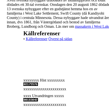
Även svenska nybyggare drabbades av
indianupproret och totalt
dödades ett 30-tal
svenskar.
Onsdagen den
20 augusti 1862 dödad
13
svenska nybyggare
efter en gudstjänst hemma
hos en av
familjerna i West Lake Settlement, Swift
County (då Kandiyohi
County) i centrala Minnesota.
Dessa nybyggare hade utvandrat åre
innan, dvs
1861, från Västergötland och bestod av familjerna
Broberg, Lundborg och Oman.
Läs mer om
massakern i West Lak
Källreferenser
•
Källreferenser
Överst på sidan
xxxxxxxx Hist xxxxxxxxx
xxxxxxxxxxxxxxxxxxxxxx
xxxx Utvandringen xxxxx
xxxxxxxxxxxxxxxxxxxxxx