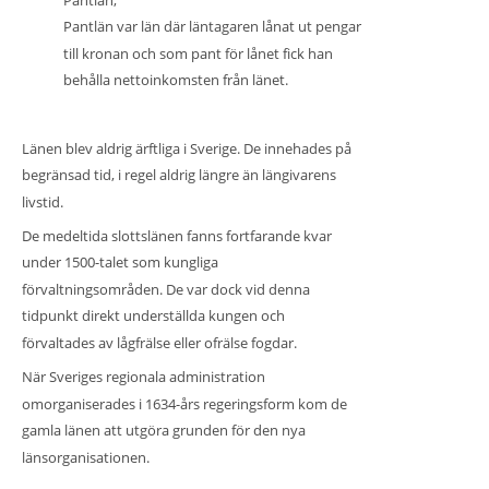
Pantlän var län där läntagaren lånat ut pengar 
till kronan och som pant för lånet fick han 
behålla nettoinkomsten från länet.
Länen blev aldrig ärftliga i Sverige. De innehades på 
begränsad tid, i regel aldrig längre än längivarens 
livstid.
De medeltida slottslänen fanns fortfarande kvar 
under 1500-talet som kungliga 
förvaltningsområden. De var dock vid denna 
tidpunkt direkt underställda kungen och 
förvaltades av lågfrälse eller ofrälse fogdar.
När Sveriges regionala administration 
omorganiserades i 1634-års regeringsform kom de 
gamla länen att utgöra grunden för den nya 
länsorganisationen.