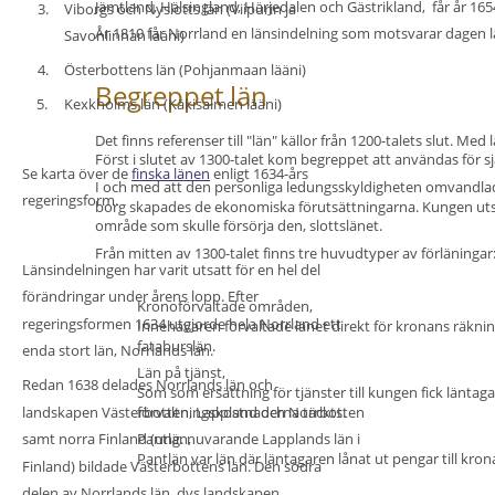
Jämtland, Hälsingland, Härjedalen och Gästrikland,  får år 
165
3.
Viborgs och Nyslotts län (Viipurin ja 
År 1810 får Norrland en länsindelning som motsvarar dagen l
Savonlinnan lääni)
4.
Österbottens län (Pohjanmaan lääni)
Begreppet län
5.
Kexkholms län (Käkisalmen lääni)
Det finns referenser till "län" källor från 1200-talets slut. Me
Först i slutet av 1300-talet kom begreppet att användas för 
Se karta över de 
finska länen
 enligt 1634-års 
I och med att den personliga ledungsskyldigheten omvandlades t
regeringsform.
borg skapades de ekonomiska förutsättningarna. Kungen utsåg
område som skulle försörja den, slottslänet.
Från mitten av 1300-talet finns 
tre huvudtyper av förläningar
Länsindelningen har varit utsatt för en hel del 
förändringar under årens lopp. Efter 
•
Kronoförvaltade områden
,
regeringsformen 1634 utgjorde hela Norrland ett 
Innehavaren förvaltade länet direkt för kronans räkni
fataburslän
.  
enda stort län, 
Norrlands län
. 
•
Län på tjänst,
Redan 
1638 delades Norrlands län
 och 
Som som ersättning för tjänster till kungen fick läntag
förvaltningskostnaderna täckts.
landskapen Västerbotten, Lappland och Norrbotten 
•
Pantlän, 
samt norra Finland (ung. nuvarande Lapplands län i 
Pantlän var län där läntagaren lånat ut pengar till kro
Finland) bildade 
Västerbottens län
. Den södra 
delen av Norrlands län, dvs landskapen 