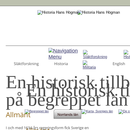
En historisk till
En historisk t
på begreppet län
Allmänt
I och med 
1634-års regeringsform
 fick Sverige en 