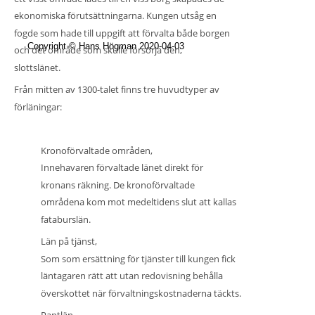
ekonomiska förutsättningarna. Kungen utsåg en 
fogde som hade till uppgift att förvalta både borgen 
Copyright © Hans Högman 2020-04-03
och det område som skulle försörja den, 
slottslänet.
Från mitten av 1300-talet finns 
tre huvudtyper av 
förläningar
:
•
Kronoförvaltade områden
,
Innehavaren förvaltade länet direkt för 
kronans räkning. De kronoförvaltade 
områdena kom mot medeltidens slut att kallas 
fataburslän
.  
•
Län på tjänst,
Som som ersättning för tjänster till kungen fick 
läntagaren rätt att utan redovisning behålla 
överskottet när förvaltningskostnaderna täckts.
•
Pantlän, 