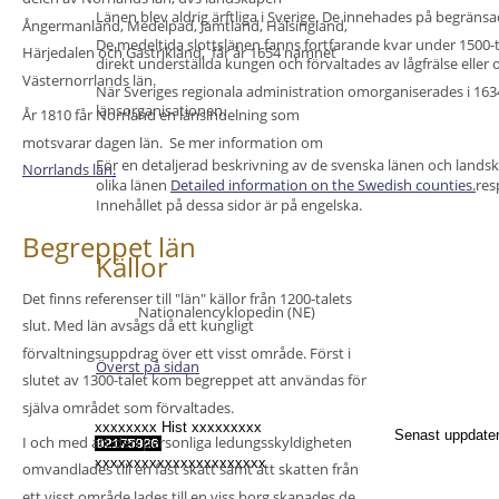
Länen blev aldrig ärftliga i Sverige. De innehades på begränsad t
Ångermanland, Medelpad, Jämtland, Hälsingland, 
De medeltida slottslänen fanns fortfarande kvar under 1500-
Härjedalen och Gästrikland,  får år 
1654 
namnet 
direkt underställda kungen och förvaltades av lågfrälse eller o
Västernorrlands län
. 
När Sveriges regionala administration omorganiserades i 163
länsorganisationen.
År 1810 får Norrland en länsindelning som 
motsvarar dagen län.  Se mer information om 
För en detaljerad beskrivning av de svenska länen och landsk
Norrlands län
.
olika länen 
Detailed information on the Swedish counties.
res
Innehållet på dessa sidor är på engelska.
Begreppet län
Källor
Det finns referenser till "län" källor från 1200-talets 
•
Nationalencyklopedin (NE)
slut. Med län avsågs då ett kungligt 
förvaltningsuppdrag över ett visst område. Först i 
Överst på sidan
slutet av 1300-talet kom begreppet att användas för 
själva området som förvaltades.
xxxxxxxx Hist xxxxxxxxx
Senast uppdater
I och med att den personliga ledungsskyldigheten 
xxxxxxxxxxxxxxxxxxxxxx
omvandlades till en fast skatt samt att skatten från 
ett visst område lades till en viss borg skapades de 