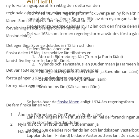
Allmänt
ny förvaltningsapparat. En viktig del i detta var den 
regionala administrationen 
som utgjordes av 
I och med 
1634-års regeringsform
 fick Sverige en ny förvaltni
som utgjordes av länen. Som en följd av den nya organisation 
länen. Som en följd av den nya organisation av 
Det egentliga 
Sverige delades in i 12 län
 och den 
finska delen i
förvaltningen fick Sverige och Finland en ny 
Det var 1634 som termen regeringsform användes första gång
länsindelning
.
Det egentliga 
Sverige delades in i 12 län
 och den 
De fem finska länen var:
finska delen i 5 län
. I respektive län tillsattes en 
1.
Åbo och Björneborgs län (Turun ja Porin lääni)
landshövding 
som ledare för länet.
2.
Nylands och Tavastehus län (Uudenmaan ja Hämeen lä
Det var 1634 som termen regeringsform användes 
3.
Viborgs och Nyslotts län (Viipurin ja Savonlinnan lääni)
första gången 1634 (under drottning Kristinas 
4.
Österbottens län (Pohjanmaan lääni)
förmyndarregering). 
5.
Kexkholms län (Käkisalmen lääni)
Se karta över de 
finska länen
 enligt 1634-års regeringsform.
De fem finska länen var:
1.
Åbo och Björneborgs län (Turun ja Porin lääni)
Länsindelningen har varit utsatt för en hel del förändringar 
enda stort län, 
Norrlands län
. 
2.
Nylands och Tavastehus län (Uudenmaan ja 
Redan 
1638 delades Norrlands län
 och landskapen Västerbot
Hämeen lääni)
Lapplands län i Finland) bildade 
Västerbottens län
. Den södr