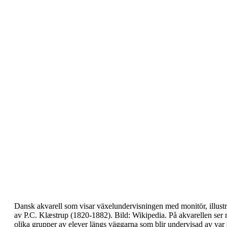
Dansk akvarell som visar växelundervisningen med
monitör, illust
av P.C. Klæstrup (1820-1882).
Bild: Wikipedia.
På akvarellen ser
olika grupper av elever längs
väggarna som blir undervisad av var 