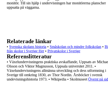
monitör. Till
sin hjälp i undervisningen har monitörerna planscher
uppsatta på väggarna.
Relaterade länkar
•
Svenska skolans historia
•
Småskolan och mindre folkskolan
•
Bi
från skolor i Sverige förr
•
Privatskolor i Sverige
Referenslitteratur
•
Växelundervisningens praktiska avskaffande,
Uppsats av Michae
Olsson och Viktor
Magnusson, Uppsala universitet 2011.
•
Växelundervisningens allmänna utveckling och
dess utformning i
Sverige till omkring 1830, av
Thor Nordin. Årsböcker i svensk
undevisningshistoria 1973.
•
Wikipedia
•
Skolmuseet
Överst på si