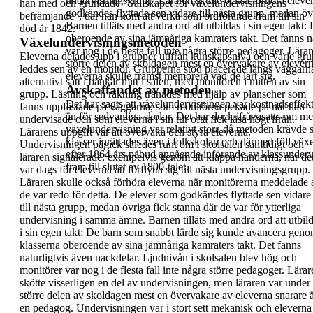
undervisningsgrupp.
Läraren skulle också
förhöra
eleve
han med och
grundade ”
Sällskapet för växelundervisningens
godkändes flyttade sen
vidare till nästa grupp, medan öv
befrämjande
”, där han kom att verka som
ordförande fram till sin
Barnen tilläts med andra ord att utbildas i sin egen tak
död år 1842.
oberoende av
sina jämnåriga kamraters takt.
Det fanns n
Växelundervisningsmetoden
var nog i de flesta fall inte några större
pedagoger. Lärare
Eleverna delades upp i
grupper
utifrån
kunskapsnivå och varje gr
större delen av skoldagen mest en övervakare
av elevern
leddes sen av en
monitör
. Grupperna stod placerade längs
väggarn
eleverna skulle främst memorera vad de lärt sig.
alternativt satt i bänkar mitt i salen, med
monitören i mitten av sin
Avskaffandet av metoden
grupp. Läsning och
räkning tränades med hjälp av planscher som
Det har sagts att växelundervisningen var
kostnadseffek
fanns
uppfästade på väggarna, som monitören pekade på
när han
än
för sedvanliga skolor. Det har dock ifrågasatts om me
undervisade och som eleverna i sin tur ofta
fick läsa högt ifrån.
växelundervisning var relativt stora då metoden krävde st
Lärarens
uppgift var att övervaka och styra
eleverna.
klasser inrättades även i folkskolan och därmed föll vä
Undervisningen pågick således runt om i
skolsalen samtidigt och
efter 1864 års påbud angående införande av
klassunder
läraren signalerade,
exempelvis genom att klappa händerna, när de
fram till slutet av 1800-talet.
var
dags för eleverna att förflytta sig till nästa
undervisningsgrupp.
Läraren skulle också
förhöra
eleverna när monitörerna meddelade a
de var
redo för detta. De elever som godkändes flyttade
sen vidare
till nästa grupp, medan övriga fick
stanna där de var för ytterliga
undervisning i
samma ämne.
Barnen tilläts med andra ord att utbil
i sin egen
takt: De barn som snabbt lärde sig kunde avancera
geno
klasserna oberoende av sina jämnåriga
kamraters takt.
Det fanns
naturligtvis
även nackdelar
. Ljudnivån i
skolsalen blev hög och
monitörer var nog i de flesta
fall inte några större pedagoger. Lärar
skötte
visserligen en del av undervisningen, men läraren
var under
större delen av skoldagen mest en
övervakare av eleverna snarare 
en pedagog.
Undervisningen var i stort sett mekanisk och
eleverna