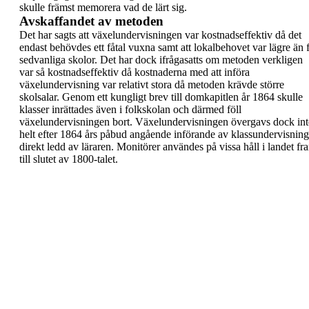
skulle främst memorera vad de lärt sig.
Avskaffandet av metoden
Det har sagts att växelundervisningen var
kostnadseffektiv
då det
endast behövdes ett fåtal
vuxna samt att lokalbehovet var lägre än 
sedvanliga skolor. Det har dock ifrågasatts om
metoden verkligen
var så kostnadseffektiv då
kostnaderna med att införa
växelundervisning var
relativt stora då metoden krävde större
skolsalar.
Genom ett kungligt brev till domkapitlen år
1864
skulle
klasser inrättades även i folkskolan och
därmed föll
växelundervisningen bort.
Växelundervisningen övergavs dock int
helt efter
1864 års påbud angående införande av
klassundervisning
direkt ledd av läraren.
Monitörer användes på vissa håll i landet fr
till
slutet av 1800-talet.