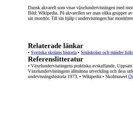
Dansk akvarell som visar växelundervisningen med monit
Bild: Wikipedia.
På akvarellen ser man olika grupper av
sin monitör. Till sin
hjälp i undervisningen har monitöre
Relaterade länkar
•
Svenska skolans historia
•
Småskolan och mindre folk
Referenslitteratur
•
Växelundervisningens praktiska avskaffande, Uppsats
Växelundervisningens allmänna utveckling och dess utf
undevisningshistoria 1973.
•
Wikipedia
•
Skolmuseet
Öv