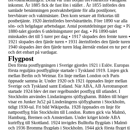
inkomst. År 1885 fick de
fast lön i stället .
År 1855 infördes den
samlade benämningen
postvaktsbetjänte
för alla postiljoner,
brevbärare
och vaktmästare. Den kom senare att förkortas till
postbetjänte. 1920 återinfördes brevbärartiteln.
Före 1890 var alla
sön- och helgdagar arbetsdagar.
Antal postutdelningar per dag:
•
P
1880-talet gjordes 6 utdelningsturer per
dag.
•
På 1890-talet
minskades det till 5 turer per dag
•
1917 slopades den femte turen
1921 slopades den fjärde turen
•
1931 återinfördes den fjärde turen
1940 slopades åter den fjärde turen
Idag återstår endast en tur per 
och det enbart
på vardagar.
Flygpost
Den första postflygningen i Sverige gjordes 1921 i
Eslöv.
Europas
första reguljära postflyglinje startade i
Tyskland 1919. Linjen gick
mellan Berlin och
Weimar. En linje mellan London och Paris
öppnade
samma år.
Under 1920 och 1921 öppnades linjer mellan
Sverige och Tyskland samt Estland.
När
ABA,
AB Aerotransport
startade 1924 blev det
mer regelbundet postflyg till utlandet.
I
Stockholm användes Lindarängens sjöflyghamn.
Bilden till höger
visar en Junker
Ju52 på
Linderängens
sjöflyghamn i
Stockholm,
tidigt
1930-tal. Fri bild
Wikipedia.
1928 öppnades en linje för
nattpostflyg från
Stockholm till London. Rutten gick via Malmö,
Hamburg, Bremen och Amsterdam.
Under kriget körde ABA
kurirflyg till Skottland.
1924 invigdes Bulltofta flygplats i Malmö
och 1936
Bromma flygplats i Stockholm.
1944 gick första flyget ti