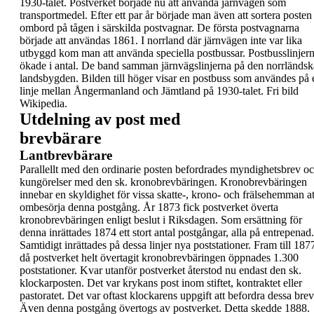
1930-talet.
Postverket började nu att använda järnvägen som
transportmedel. Efter ett par år började man även
att sortera posten
ombord på tågen i särskilda
postvagnar. De första postvagnarna
började att
användas 1861. I norrland där järnvägen inte var
lika
utbyggd kom man att använda speciella
postbussar
. Postbusslinjer
ökade i antal. De
band samman järnvägslinjerna på den norrländsk
landsbygden.
Bilden till höger visar en
postbuss som användes på
linje mellan
Ångermanland och Jämtland
på 1930-talet. Fri bild
Wikipedia.
Utdelning av post med
brevbärare
Lantbrevbärare
Parallellt med den ordinarie posten befordrades
myndighetsbrev o
kungörelser med den sk.
kronobrevbäringen.
Kronobrevbäringen
innebar
en skyldighet för vissa skatte-, krono- och
frälsehemman at
ombesörja denna postgång. År
1873 fick postverket överta
kronobrevbäringen
enligt beslut i Riksdagen. Som ersättning för
denna
inrättades 1874 ett stort antal postgångar, alla på
entrepenad.
Samtidigt inrättades på dessa linjer
nya poststationer. Fram till 187
då postverket helt
övertagit kronobrevbäringen öppnades 1.300
poststationer.
Kvar utanför postverket återstod nu endast den sk.
klockarposten.
Det var krykans post inom stiftet,
kontraktet eller
pastoratet. Det var oftast
klockarens uppgift att befordra dessa brev
Även
denna postgång övertogs av postverket. Detta
skedde
1888.