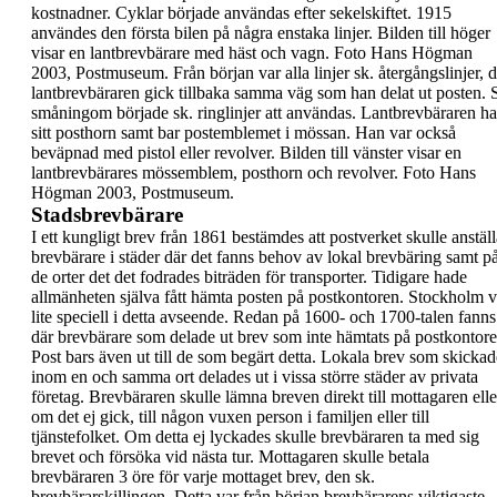
kostnadner. Cyklar började
användas efter sekelskiftet.
1915
användes den första
bilen på några enstaka linjer.
Bilden till höger
visar en
lantbrevbärare med häst och
vagn. Foto Hans Högman
2003, Postmuseum.
Från början var alla linjer sk.
återgångslinjer,
d
lantbrevbäraren gick tillbaka samma väg som han
delat ut posten. 
småningom började sk.
ringlinjer
att användas.
Lantbrevbäraren h
sitt posthorn samt bar
postemblemet i mössan. Han var också
beväpnad
med pistol eller revolver.
Bilden till vänster visar en
lantbrevbärares
mössemblem, posthorn och
revolver. Foto Hans
Högman
2003, Postmuseum.
Stadsbrevbärare
I ett kungligt brev från 1861 bestämdes att
postverket skulle anställ
brevbärare i städer där
det fanns behov av lokal brevbäring samt p
de
orter det det fodrades biträden för transporter.
Tidigare hade
allmänheten själva fått hämta posten
på postkontoren.
Stockholm v
lite speciell i detta avseende. Redan
på 1600- och 1700-talen fanns
där brevbärare som
delade ut brev som inte hämtats på postkontore
Post bars även ut till de som begärt detta.
Lokala brev som skickad
inom en och samma ort
delades ut i vissa större städer av privata
företag.
Brevbäraren skulle lämna breven direkt till
mottagaren elle
om det ej gick, till någon vuxen
person i familjen eller till
tjänstefolket. Om detta ej
lyckades skulle brevbäraren ta med sig
brevet och
försöka vid nästa tur. Mottagaren skulle betala
brevbäraren 3 öre för varje mottaget brev, den sk.
brevbärarskillingen.
Detta var från början
brevbärarens viktigaste