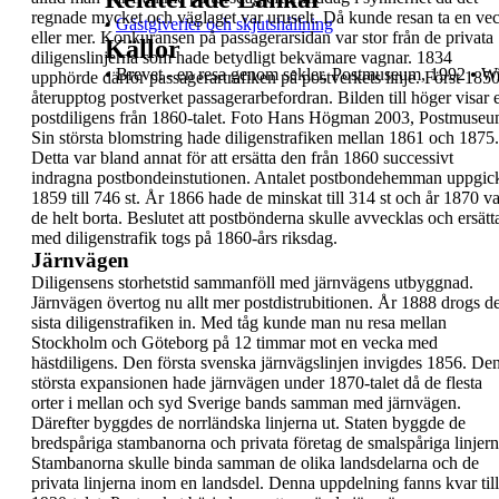
regnade mycket och
väglaget var uruselt. Då kunde resan ta en ve
•
Gästgiverier och skjutshållning
eller mer. Konkuransen på passagerarsidan var stor
från de privata
Källor
diligenslinjerna som hade betydligt
bekvämare vagnar. 1834
•
Brevet - en resa genom sekler, Postmuseum, 1992
•
Wi
upphörde därför
passagerartrafiken på postverkets linje. Först 185
återupptog postverket passagerarbefordran.
Bilden till höger
visar 
postdiligens från
1860-talet. Foto
Hans Högman
2003,
Postmuseu
Sin största
blomstring hade diligenstrafiken
mellan 1861 och
1875
.
Detta var bland annat för att ersätta den från
1860
successivt
indragna postbondeinstutionen
.
Antalet postbondehemman uppgic
1859 till 746 st.
År 1866 hade de minskat till 314 st och
år 1870 va
de helt borta
. Beslutet att postbönderna skulle
avvecklas och ersätt
med diligenstrafik togs på
1860-års riksdag.
Järnvägen
Diligensens storhetstid sammanföll med
järnvägens utbyggnad.
Järnvägen övertog nu allt
mer postdistrubitionen. År 1888 drogs d
sista
diligenstrafiken in. Med tåg kunde man nu resa
mellan
Stockholm och Göteborg på 12 timmar mot
en vecka med
hästdiligens.
Den första svenska
järnvägslinjen invigdes 1856
. De
största
expansionen hade järnvägen under 1870-talet då
de flesta
orter i mellan och syd Sverige bands
samman med järnvägen.
Därefter byggdes de
norrländska linjerna ut. Staten byggde de
bredspåriga stambanorna och privata företag de
smalspåriga linjern
Stambanorna skulle binda
samman de olika landsdelarna och de
privata
linjerna inom en landsdel. Denna uppdelning fanns
kvar till