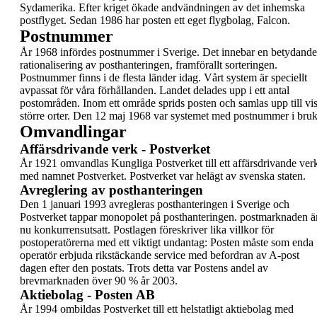
Sydamerika.
Efter kriget ökade andvändningen av det inhemska
postflyget. Sedan 1986 har posten ett eget
flygbolag, Falcon.
Postnummer
År
1968 infördes postnummer i Sverige
. Det
innebar en betydande
rationalisering av
posthanteringen, framförallt sorteringen.
Postnummer finns i de flesta länder idag. Vårt
system är speciellt
avpassat för våra förhållanden.
Landet delades upp i ett antal
postområden. Inom
ett område sprids posten och samlas upp till vi
större orter.
Den 12 maj 1968 var systemet med postnummer i
bruk
Omvandlingar
Affärsdrivande verk - Postverket
År
1921
omvandlas Kungliga Postverket till ett
affärsdrivande ver
med namnet
Postverket
.
Postverket var helägt av svenska staten.
Avreglering av posthanteringen
Den 1 januari
1993
avregleras posthanteringen i
Sverige och
Postverket tappar monopolet på
posthanteringen. postmarknaden ä
nu
konkurrensutsatt. Postlagen föreskriver lika villkor
för
postoperatörerna med ett viktigt undantag:
Posten måste som enda
operatör erbjuda
rikstäckande service med befordran av A-post
dagen efter den postats. Trots detta var Postens
andel av
brevmarknaden över 90 % år 2003.
Aktiebolag - Posten AB
År
1994
ombildas Postverket till ett helstatligt
aktiebolag med