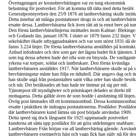
Övertagningen av kronobrevbäringen var en tung
ekonomisk
belastning för postverket. För att
komma till rätta med detta beslöt
Generalpoststyrelsen den 25/9
1876
att
lantbrevbäring skulle inrätt
Detta innebar att
många poststationer drogs in och att
lantbrevbäri
ersatte dessa. Lantbrevbärarna fick
även rätt att ta emot brev på tur
Den första
lantbrevbärarlinjerna inrättades inom Kalmar-
Blekinge
och Gotlands län, januari 1878. I slutet av
1879 fanns 232 linjer. V
sekelskiftet ökade
utbyggnadstakten och var som störst 1931 då de
fanns 3.224 linjer.
De första lantbrevbärarna anställdes på kontrakt
Anbud infodrades och den som gav det lägsta
budet fick tjänsten.
som tog dessa arbeten hade
det ofta som en bisyssla. De vanligaste
yrkena var
torpare, soldat och lantbrukare. Den första
kvinnliga
lantbrevbäraren anställdes 1917.
När lantbrevbäraren skulle ut på s
brevbärningstur måste han följa en tidtabell. Där
angavs dag och ti
han skulle utgå från
postanstalten samt vilka orter han skulle besök
och när. Det beräknades att han hade tre timmar
på sig per mil.
Tjänstepost till myndigheter och
prästskapet delades ut direkt till
mottagarna. Detta
gällde även de som bodde i anslutning till linjen.
Övrig post lämnades till ett
kommunombud.
Dessa kommunombu
ersatte i praktiken de
indragna poststationerna.
Postlådor:
Postlådo
där lantbrevbäraren kund lämna sin post
började användas
1909.
Detta spred sig dock
långsamt för 1925 uppmanade postverket
kunderna att sätta upp postlådor för att göra
utdelningen snabbare.
Lantbrevbärare
Från början var all lantbrevbäring gående. Använd
lantbrevbäraren exempelvis häst och vagn fick han
själv stå för de