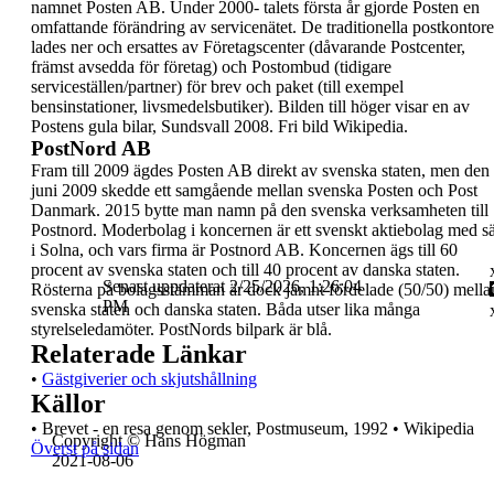
namnet
Posten AB
. Under 2000-
talets första år gjorde Posten en
omfattande
förändring av servicenätet. De traditionella
postkontor
lades ner och ersattes av
Företagscenter (dåvarande Postcenter,
främst
avsedda för företag) och Postombud (tidigare
serviceställen/partner) för brev och paket (till
exempel
bensinstationer,
livsmedelsbutiker).
Bilden till höger visar en
av
Postens gula bilar,
Sundsvall 2008. Fri bild
Wikipedia.
PostNord AB
Fram till 2009 ägdes Posten AB direkt av svenska
staten, men den
juni 2009 skedde ett
samgående mellan svenska Posten och Post
Danmark. 2015 bytte man namn på den svenska
verksamheten till
Postnord
.
Moderbolag i koncernen är ett svenskt aktiebolag
med sä
i Solna, och vars firma är Postnord AB.
Koncernen ägs till 60
procent av svenska staten och
till 40 procent av danska staten.
Senast uppdaterat 2/25/2026, 1:26:04
Rösterna på
bolagsstämman är dock jämnt fördelade (50/50)
mella
PM
svenska staten och danska staten. Båda
utser lika många
styrelseledamöter. PostNords
bilpark är blå.
Relaterade Länkar
•
Gästgiverier och skjutshållning
Källor
•
Brevet - en resa genom sekler, Postmuseum,
1992
•
Wikipedia
Copyright © Hans Högman
Överst på sidan
2021-08-06