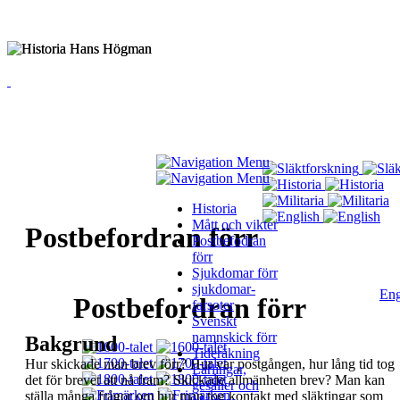
Historia
Mått och vikter
Postbefordran förr
Postbefodran
förr
Sjukdomar förr
sjukdomar-
Eng
Postbefordran förr
farsoter
Svenskt
namnskick förr
Bakgrund
Tideräkning
Hur skickade man brev förr?
Hur var postgången, hur
lång tid tog
Lärlingar,
det för brevet
att nå fram? Skickade
allmänheten brev? Man kan
gesäller och
ställa många frågor om hur
man tog kontakt med släktingar som