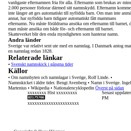
vanligaste
efternamnen fria för alla. Efternamn som brukas av
mins
2.000 personer förlorar därmed sitt
namnskydd.
Efternamn komme
inte längre att ges automatiskt
till nyfödda barn. Om man inte anmä
annat, har
nyfödda barn tidigare automatiskt fått mammans
efternamn. Nu måste föräldrarna ansöka om
efternamn till barnet, 
man måste ansöka om
både för- och efternamn till barnet.
Skatteverket
blir den enda myndigheten som
hanterar namn.
Andra länder
Sverige var relativt sent ute med en namnlag. I
Danmark antog ma
en namnlag redan 1828.
Relaterade länkar
•
Svenskt namnskick i gångna tider
Källor
•
Om namnbyten och namnlagar i Sverige, Rolf
Linde.
•
Namnskicket i äldre tider. Bengt Avenberg
•
Namn i Sverige. Inge
Martenius
•
Wikipedia
•
Nationalencyklopedin
Överst på sidan
xxxxxxxx Hist xxxxxxxxx
Senast uppdater
PM
xxxxxxxxxxxxxxxxxxxxxx