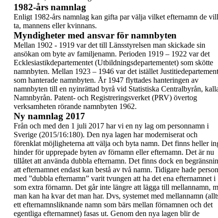
1982-års namnlag
Enligt 1982-års namnlag kan gifta par välja vilket
efternamn de vil
ta, mannens eller kvinnans.
Myndigheter med ansvar för namnbyten
Mellan 1902 - 1919 var det till
Länsstyrelsen
man
skickade sin
ansökan om byte av familjenamn.
Perioden 1919 – 1922 var det
Ecklesiastikdepartementet
(Utbildningsdepartementet)
som skötte
namnbyten. Mellan 1923 – 1946 var det istället
Justitiedepartement
som hanterade namnbyten. År
1947 flyttades hanteringen av
namnbyten till en
nyinrättad byrå vid
Statistiska Centralbyrån
, kall
Namnbyrån
.
Patent- och Registreringsverket
(PRV)
övertog
verksamheten rörande namnbyten 1962.
Ny namnlag 2017
Från och med den
1 juli 2017
har vi en ny lag om
personnamn i
Sverige (2015/16:180). Den nya lagen
har moderniserat och
förenklat möjligheterna att
välja och byta namn. Det finns heller in
hinder för
upprepade byten av förnamn eller efternamn. Det
är nu
tillåtet
att använda
dubbla efternamn
. Det
finns dock en begränsni
att efternamnet endast
kan bestå av två namn.
Tidigare hade person
med ”dubbla efternamn”
varit tvungen att ha det ena efternamnet i
som
extra förnamn. Det går inte längre att lägga till
mellannamn, 
man kan ha kvar det man har.
Dvs, systemet med mellannamn (allt
ett
efternamnsliknande namn som bärs mellan
förnamnen och det
egentliga efternamnet) fasas ut.
Genom den nya lagen blir de