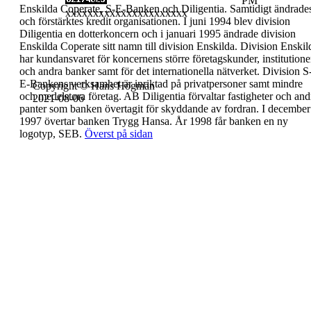
PM
Enskilda Coperate, S-E-Banken och Diligentia.
Samtidigt ändrade
xxxxxxxxxxxxxxxxxxxxxx
och förstärktes kredit
organisationen.
I juni 1994 blev division
Diligentia en dotterkoncern
och i januari 1995 ändrade division
Enskilda
Coperate sitt namn till division Enskilda.
Division Enskil
har kundansvaret för koncernens
större företagskunder, institutione
och andra
banker samt för det internationella nätverket.
Division S
E-Bankens verksamhet är inriktad på
privatpersoner samt mindre
Copyright © Hans Högman
och medelstora
företag.
AB Diligentia förvaltar fastigheter och and
2021-08-06
panter
som banken övertagit för skyddande av fordran.
I december
1997 övertar banken Trygg Hansa.
År 1998 får banken en ny
logotyp, SEB.
Överst på sidan