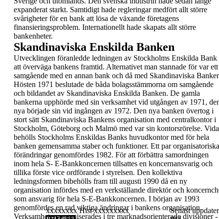
Sverige och utomlands. Den svenska industrin hade
sedan länge
expanderat starkt. Samtidigt hade
regleringar medfört allt större
svårigheter för en
bank att lösa de växande företagens
finansieringsproblem. Internationellt hade skapats
allt större
bankenheter.
Skandinaviska Enskilda Banken
Utvecklingen föranledde ledningen
av
Stockholms Enskilda Bank
att
överväga bankens framtid. Alternativet man
stannade för var ett
samgående med en annan
bank och då med
Skandinaviska Banke
Hösten
1971 beslutade de båda bolagsstämmorna om
samgående
och bildandet av
Skandinaviska
Enskilda Banken
. De gamla
bankerna upphörde
med sin verksamhet vid utgången av 1971, de
nya
började sin vid ingången av
1972
.
Den nya banken övertog i
stort sätt Skandinaviska
Bankens organisation med centralkontor i
Stockholm, Göteborg och Malmö med var sin
kontorsrörelse. Vida
behölls Stockholms
Enskildas Banks huvudkontor med för hela
banken
gemensamma staber och funktioner.
Ett par organisatorisk
förändringar genomfördes
1982. För att förbättra samordningen
inom hela S-
E-Bankkoncernen tillsattes en koncernansvarig och
tillika förste vice ordförande i styrelsen.
Den kollektiva
ledningsformen bibehölls fram till
augusti 1990 då en ny
organisation infördes med
en verkställande direktör och koncernch
som
ansvarig för hela S-E-Bankkoncernen. I början av
1993
genomfördes en rad viktiga ändringar i
bankens organisation.
xxxxxxxx Hist xxxxxxxxx
Senast uppdater
Verksamheten
organiserades i tre marknadsorienterade divisioner
-