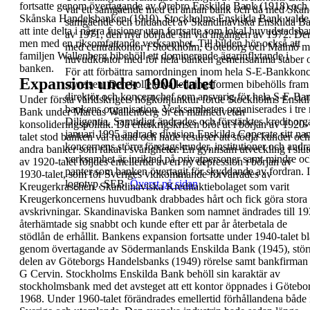
fortsatte genom
övertagande av
Örebro Enskilda Bank
(1918) och
var ett
samgående med en annan bank och då med
Skan
Skånska Handelsbanken
(1919).
Stockholms Enskilda Bank valde
samgående
och bildandet av
Skandinaviska Enskilda B
att inte delta i
några fusioner utan fortsatte som lokal
huvudstadsba
av 1971, den nya
började sin vid ingången av
1972
.
Den
men med en riksomfattande
verksamhet. Till bilden hör också att
med centralkontor i Stockholm, Göteborg och Malmö 
familjen
Wallenberg bibehöll ett dominerande
ägarinflytande i
huvudkontor med för hela banken gemensamma staber
banken.
För att förbättra samordningen inom hela S-E-Bankkonce
Expansion under 1900-talet
styrelsen.
Den kollektiva ledningsformen bibehölls fram 
direktör och
koncernchef som ansvarig för hela S-E-Ban
Under första världskrigets högkonjunktur förde
Stockholms Enskil
bankens organisation.
Verksamheten organiserades i tre
Bank under Marcus
Wallenberg Sr en målmedveten
Diligentia. Samtidigt ändrades
och förstärktes kredit or
konsolideringspolitik. Då efterkrigskrisen bröt ut i
början av 1920-
januari 1995 ändrade division Enskilda Coperate sitt nam
talet stod banken väl rustad och
hade resurser att stödja kunder och
koncernens större företagskunder, institutioner och andr
andra banker
som råkat i svårigheter. En gynnsam utveckling i
slut
verksamhet är inriktad på privatpersoner samt mindre oc
av 1920-talet följdes emellertid av en ny
depression i början av
panter som banken övertagit för skyddande av fordran.
1930-talet, som för Sveriges
vidkommande förvärrades av
logotyp, SEB.
Överst på sidan
Kreugerkraschen.
Skandinaviska Kreditaktiebolaget som varit
Kreugerkoncernens huvudbank drabbades hårt och
fick göra stora
avskrivningar.
Skandinaviska Banken
som namnet ändrades till
19
återhämtade sig snabbt och kunde efter ett
par år återbetala de
stödlån de erhållit. Bankens
expansion fortsatte under 1940-talet bl
genom
övertagande av
Södermanlands Enskilda Bank
(1945), stör
delen av
Göteborgs Handelsbanks
(1949) rörelse samt
bankfirman
G Cervin
.
Stockholms Enskilda Bank behöll sin karaktär av
stockholmsbank med det avsteget att ett kontor
öppnades i Götebo
1968. Under 1960-talet
förändrades emellertid förhållandena både 