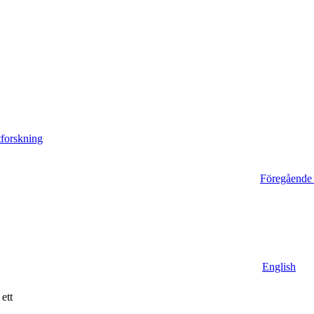
Föregående 
English
 ett