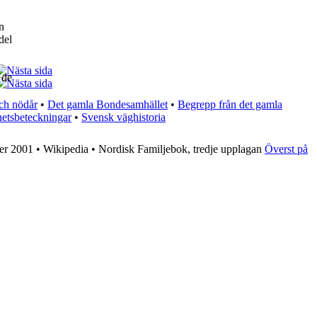
n
del
 de
ch nödår
•
Det gamla Bondesamhället
•
Begrepp från det gamla
hetsbeteckningar
•
Svensk väghistoria
er 2001
•
Wikipedia
•
Nordisk Familjebok, tredje upplagan
Överst på