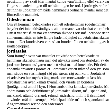
nedsättning av skatt eller mantal kunde vara
tillfällig eller vara kva
länge som anledningen till
nedsättningen bestod.
I
jordregistret
bru
det finnas uppgifter om både
hemmanets ordinarie mantal samt det
förmedlade
mantalet.
Ödeshemman
Om ett hemman betecknades som ett
ödeshemman
(ödehemman)
betyder det inte
nödvändigtvis att hemmanet var obrukat eller
obeb
Oftast var det så att när ett hemman råkade i
ödesmål
berodde det 
att hemmansägaren inte
längre hade möjlighet att betala sina skatter 
kronan.
Det kunde även vara så att bonden fått en
nedsättning av h
skattebeloppet.
jordatalet
Som framgår ovan var mantalet ett värde som
betecknade ett
hemmans skatteförmåga men det
utryckte inget om storleken av d
jord som
hemmansägaren med ett visst mantal innehade. För
detta
ändamål användes
jordatalet
.
Jordatalet var ett mått på den yta som
man sådde en
viss mängd säd på, såsom råg och korn. Jordatalet
visade även hur mycket ängsmark som motsvarade
ett lass hö.
Jordatalet har även kallats
byamål
och visade en
bondens
(jordägarens) andel i byn.
I Norrlands olika landskap användes bå
andra
namn och definitioner på jordatalen såsom, mål,
spannland,
markland, attung, öreland, seland,
sädesland, m.fl. I Hälsingland
användes
mål
till
exempel, i Medelpad både
mål
och
spannland
sa
Ångermanland
seland
och
sädesland
.
Grundskatterna