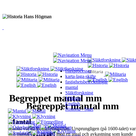
Häxprocesser
karta-laga-skifte
fastighetsbeteckningar
mantal
Släktforskning
Begreppet mantal mm
Militaria
Begreppet mantal mm
English
Historia - Start
Mantal
Mantal var ett
jordtaxeringsmått
. Ursprungligen
(på 1600-talet) var
helt mantal (1/1) en gård med
en areal och avkastning som kunde