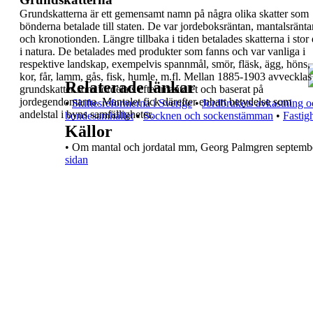
Grundskatterna
är ett gemensamt namn på några
olika skatter som
bönderna betalade till staten. De
var
jordeboksräntan
,
mantalsränta
och
kronotionden
. Längre tillbaka i tiden betalades
skatterna i stor 
i natura. De betalades med
produkter som fanns och var vanliga i
respektive
landskap, exempelvis spannmål, smör, fläsk, ägg,
höns,
kor, får, lamm, gås, fisk, humle, m.fl.
Mellan 1885-1903 avvecklas
Relaterade länkar
grundskatter
som
fördelats efter mantalet
och baserat på
jordegendomarna. Mantalet fick därefter enbart
betydelse som
•
Skiftesreformerna i Sverige
•
Jordbrukets avkastning o
andelstal i byns samfälligheter.
bondesamhället
•
Socknen och sockenstämman
•
Fastig
Källor
•
Om mantal och jordatal
mm, Georg Palmgren septemb
sidan