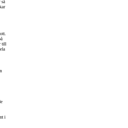
r så
kar
ott.
på
till
ela
en
de
mt
i