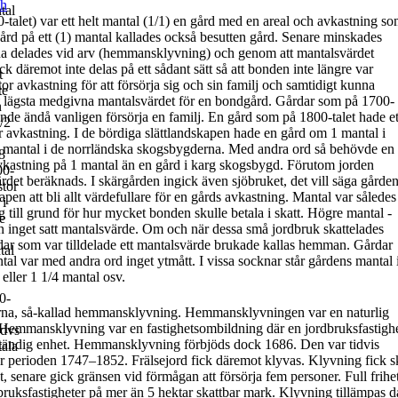
sh
tal
-talet) var ett helt mantal (1/1) en gård med en areal och avkastning s
gård på ett (1) mantal kallades också
besutten gård
. Senare minskades
a delades vid arv (
hemmansklyvning
) och genom att mantalsvärdet
ck däremot inte delas på ett sådant sätt så att bonden inte längre var
t
tor avkastning för att försörja sig och sin familj och samtidigt kunna
te
det lägsta medgivna mantalsvärdet för en bondgård.
Gårdar som på 1700-
n
kunde ändå vanligen försörja en familj. En gård som på
1800-talet hade et
1/2
r avkastning.
I de bördiga slättlandskapen hade en gård om 1 mantal i
 mantal i de
norrländska skogsbygderna. Med andra ord så behövde en
/8
avkastning på 1
mantal än en gård i karg skogsbygd.
Förutom jorden
00-
det beräknads. I skärgården ingick även sjöbruket, det vill
säga gårde
stor
en att bli allt värdefullare för en gårds avkastning.
Mantal var således
 i
g till grund för hur mycket bonden skulle betala i skatt.
Högre mantal -
e
n inget satt mantalsvärde. Om och när dessa små jordbruk skattelades
ar som var tilldelade ett mantalsvärde brukade kallas
hemman
. Gårdar
tal
tal var med andra ord inget ytmått.
I vissa socknar står gårdens mantal 
eller 1 1/4 mantal osv.
0-
rna, så-kallad
hemmansklyvning
. Hemmansklyvningen var en naturlig
t. Hemmansklyvning var en fastighetsombildning där en jordbruksfastigh
 dvs
vständig enhet.
Hemmansklyvning
förbjöds
dock 1686. Den var tidvis
tala
er perioden 1747–1852
.
Frälsejord fick däremot klyvas.
Klyvning fick s
t, senare
gick gränsen vid förmågan att försörja fem
personer
.
Full frihe
ruksfastigheter på mer än 5 hektar skattbar mark.
Klyvning
tillämpas d