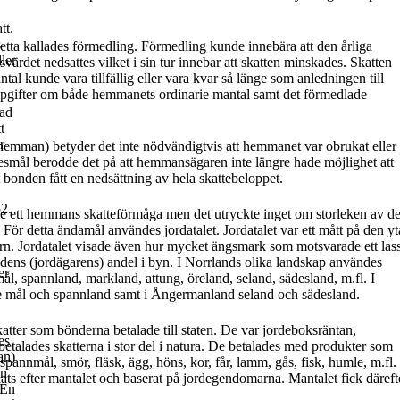
tt.
s
etta kallades
förmedling
. Förmedling kunde innebära att den årliga
ler
alsvärdet nedsattes vilket i sin tur innebar att skatten minskades. Skatten
ntal kunde vara tillfällig eller vara kvar så länge som anledningen till
ppgifter om både hemmanets ordinarie mantal samt det förmedlade
lad
t
r
hemman)
betyder det inte nödvändigtvis att hemmanet var obrukat eller
esmål
berodde det på att hemmansägaren inte längre hade möjlighet att
 bonden fått en nedsättning av hela skattebeloppet.
52
.
e ett hemmans skatteförmåga men det utryckte inget om storleken av d
. För detta ändamål användes
jordatalet
.
Jordatalet var ett mått på den yt
n. Jordatalet visade även hur mycket
ängsmark som motsvarade ett las
dens (jordägarens) andel i byn.
I Norrlands olika landskap användes
er
mål, spannland, markland, attung,
öreland, seland, sädesland, m.fl. I
e
mål
och
spannland
samt i Ångermanland
seland
och
sädesland
.
atter som bönderna betalade till staten. De var
jordeboksräntan
,
es
n betalades skatterna i stor del i natura. De betalades med produkter som
an)
pannmål, smör, fläsk, ägg, höns, kor, får, lamm, gås, fisk, humle, m.fl.
in
ats efter mantalet
och baserat på jordegendomarna. Mantalet fick
däreft
En