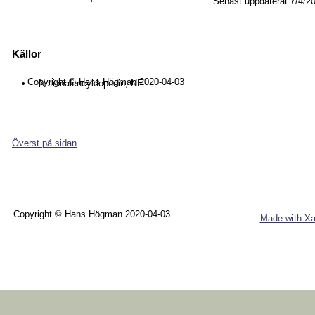
Senast uppdaterat 7/4/2
Källor
Copyright © Hans Högman 2020-04-03
•
Nationalencyklopedin, NE
Överst på sidan
Copyright © Hans Högman 2020-04-03
Made with Xa