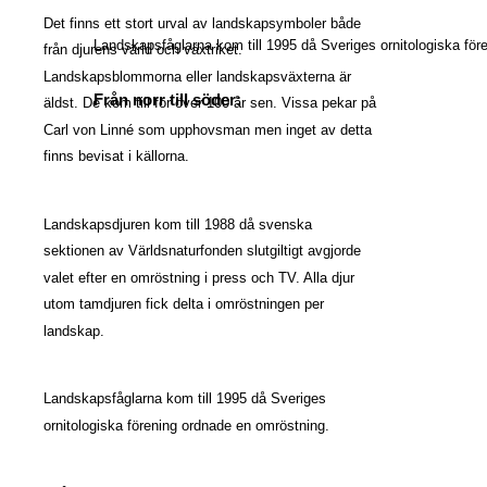
Det finns ett stort urval av landskapsymboler både 
Landskapsfåglarna 
kom till 1995 då Sveriges ornitologiska fö
från djurens värld och växtriket. 
Landskapsblommorna 
eller landskapsväxterna är 
Från norr till söder:
äldst. De kom till för över 100 år sen. Vissa pekar på 
Carl von Linné som upphovsman men inget av detta 
finns bevisat i källorna. 
Landskapsdjuren 
kom till 1988 då svenska 
sektionen av Världsnaturfonden slutgiltigt avgjorde 
valet efter en omröstning i press och TV. Alla djur 
utom tamdjuren fick delta i omröstningen per 
landskap. 
Landskapsfåglarna 
kom till 1995 då Sveriges 
ornitologiska förening ordnade en omröstning. 