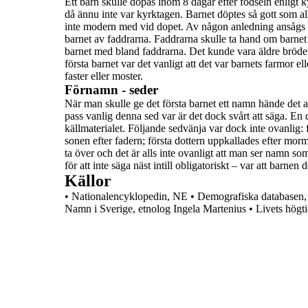
Ett barn skulle döpas inom 8 dagar efter födseln
enligt 
då ännu inte var kyrktagen. Barnet döptes så gott som al
inte modern med vid dopet. Av någon anledning ansågs d
barnet av
faddrarna
. Faddrarna skulle ta hand om barnet
barnet med bland faddrarna. Det kunde vara äldre bröder e
första barnet var det vanligt att det var barnets farmor 
faster eller moster.
Förnamn - seder
När man skulle ge det
första barnet
ett namn hände det a
pass vanlig denna sed var är det dock svårt att säga. En 
källmaterialet.
Följande sedvänja var dock inte ovanlig:
sonen efter fadern;
första dottern uppkallades efter morm
ta över och det är
alls inte ovanligt att man ser namn som
för att inte säga näst intill obligatoriskt – var att barnen
Källor
•
Nationalencyklopedin, NE
•
Demografiska databasen,
Namn i Sverige, etnolog Ingela Martenius
•
Livets högti