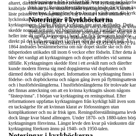
kyrktagningen från kyrkligt håll även som en tacksägels
altaret, därefter även de mindre
bemedlade.
Vid kyrktagningen
frisk igen.
Reningsföreställningarna levde dock länge k
knäböjde kvinnan på en särskild
klädd kyrktagningspall. Därefter
försvinna
. Längst levde den kvar på västkusten där ky
läste prästen en
kyrktagningbön, tog kvinnan i hand uttalade en
Noteringar i kyrkböckerna
lyckönskan.
Fram till 1860 - 1870 utgick en avgift för
kyrktagningen.
Ogifta mödrar
kyrktogs inte utan
skriftades
. Detta
Vanligen kan man se noteringar om kyrktagning av kvin
skedde normalt sett inte vid högmässan utan på
vardagar. Prästen t
flyttlängderna
kan liknande noteringar finnas. Man ser d
heller inte de ogifta
kvinnorna i hand. De fick dessutom knäböja
"Abs." or "Ab" är en
förkortningar av "
absolution
".
Utd
direkt
på det kalla stengolvet i kyrkan eller på en oklädd
pall.
År
113 (AID:
v44451.b6.s113, NAD: SE/GLA/13507).
På
1864
ändrades bestämmelserna om när dopet
skulle ske och den
tidsperioden utökades till inom 6
veckor efter födseln. Efter detta å
blev det vanligt
att kyrktagningen och dopet utfördes vid samma
tillfälle. Kyrktagningen skedde först i ett avskilt rum
och därefter
kunde modern förena sig med
dopgästerna vid dopfunten och
därmed delta vid
själva dopet.
Information om kyrktagning finns i
födelse- och
dopböckerna
och någon gång även på
flyttningsattest
och i husförhörslängderna. I
husförhörslängderna för trolovade ka
det finnas
anteckning om att en kvinna kyrktagits såsom
någons
"
fästeqvinna
".
I början var kyrktagning en reningsritual. Efter
reformationen uppfattas kyrktagningen från
kyrkligt håll även som
en tacksägelse för att
kvinnan klarat av förlossningen utan
komplikationer och nu är frisk igen.
Reningsföreställningarna levd
dock länge kvar
bland allmogen.
Under 1870- och 1880-talen börj
kyrktagningen försvinna
. Längst levde den kvar
på västkusten där
kyrktagning förekom ännu på
1940- och 1950-talen.
Noteringar i kyrkböckerna