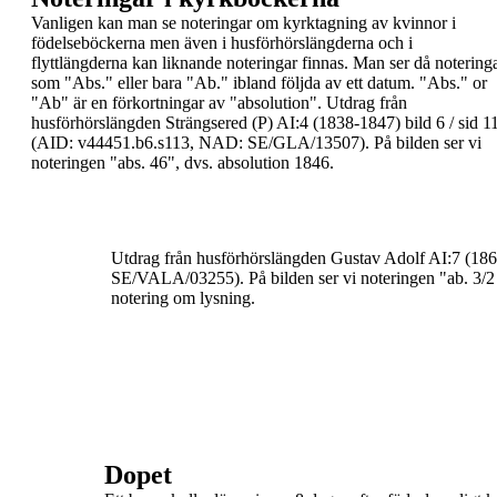
Vanligen kan man se noteringar om kyrktagning av
kvinnor i
födelseböckerna
men även i
husförhörslängderna
och i
flyttlängderna kan
liknande noteringar finnas. Man ser då notering
som "
Abs.
" eller bara "
Ab.
" ibland följda av ett
datum. "Abs." or
"Ab" är en förkortningar av
"
absolution
".
Utdrag från
husförhörslängden
Strängsered (P)
AI:4 (1838-1847) bild 6 / sid 1
(AID:
v44451.b6.s113, NAD: SE/GLA/13507).
På bilden ser vi
noteringen "
abs. 46
", dvs.
absolution 1846.
Utdrag från husförhörslängden Gustav Adolf AI:7 (186
SE/VALA/03255).
På bilden ser vi noteringen "
ab. 3/2
notering om lysning.
Dopet