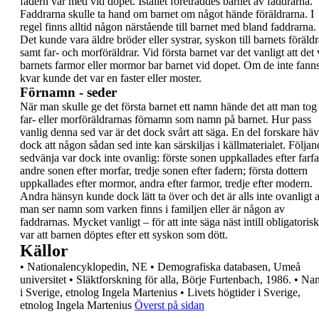
fadern var med vid dopet. Istället företräddes
barnet av
faddrarna
.
Faddrarna skulle ta hand om
barnet om något hände föräldrarna. I
regel finns
alltid någon närstående till barnet med bland
faddrarna.
Det kunde vara äldre bröder eller systrar,
syskon till barnets föräldr
samt far- och
morföräldrar.
Vid första barnet var det vanligt att det 
barnets
farmor eller mormor bar barnet vid dopet. Om de
inte fann
kvar kunde det var en faster eller moster.
Förnamn - seder
När man skulle ge det
första barnet
ett namn
hände det att man tog
far- eller morföräldrarnas
förnamn
som namn på barnet. Hur pass
vanlig
denna sed var är det dock svårt att säga. En del
forskare hä
dock att någon sådan sed inte kan
särskiljas i källmaterialet.
Följan
sedvänja var dock inte ovanlig:
förste sonen
uppkallades efter farfa
andre sonen efter morfar,
tredje sonen efter fadern; första dottern
uppkallades efter mormor, andra efter farmor,
tredje efter modern.
Andra hänsyn kunde dock lätt
ta över och det är alls inte ovanligt a
man ser
namn som varken finns i familjen eller är någon av
faddrarnas.
Mycket vanligt – för att inte säga näst intill
obligatorisk
var att barnen döptes efter ett syskon
som dött.
Källor
•
Nationalencyklopedin, NE
•
Demografiska databasen, Umeå
universitet
•
Släktforskning för alla, Börje Furtenbach, 1986.
•
Na
i Sverige, etnolog Ingela Martenius
•
Livets högtider i Sverige,
etnolog Ingela
Martenius
Överst på sidan