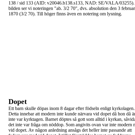
138 / sid 133 (AID:
v20046.b138.s133, NAD: SE/VALA/03255)
bilden ser vi noteringen "
ab. 3/2 70
", dvs.
absolution den 3 februar
1870 (3/2 70). Till höger
finns även en notering om lysning.
Dopet
Ett barn skulle döpas inom 8 dagar efter födseln
enligt kyrkolagen.
Detta innebar att modern inte
kunde närvara vid dopet då hon då 
inte var
kyrktagen. Barnet döptes så gott som alltid i kyrkan,
såvid
det inte var fråga om nöddop.
Som angivits ovan var inte modern
vid dopet.
Av någon anledning ansågs det heller inte passande
att