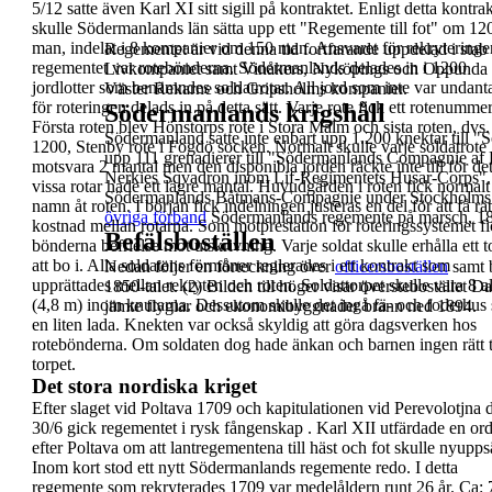
5/12 satte även Karl XI sitt sigill på kontraktet.
Enligt detta kontrak
skulle Södermanlands län sätta
upp ett "
Regemente till fot
" om 12
man, indelat i 8
kompanier om 150 man. Ansvaret för rekrytering
Regementet är vid denna tid fortfarande uppdelad i stab
regementet var rotebönderna. Södermanlands
delades in i 1200
Livkompaniet samt Vinåkers, Nyköpings och Oppunda 
jordlotter som benämndes
soldatrotar
. All jord som inte var undan
Väster Rekarne och Gripsholms kompanier.
för
roteringen delads in på detta sätt.
Varje rote fick ett rotenummer
Södermanlands krigshåll
Första roten blev
Hönstorps rote i Stora Malm och sista roten, dvs.
Södermanland satte inte enbart upp 1.200 knektar till "
S
1200, Stenby rote i Fogdö socken.
Normalt skulle varje soldatrote
upp 111 grenadierer till
"
Södermanlands Compagnie af L
motsvara 2 mantal
men den disponibla jorden räckte inte till för de
Nerkies Sqvadron inom Lif-Regimentets Husar-Corps
"
vissa rotar hade ett lägre mantal. Huvudgården i
roten fick normalt
Södermanlands
Båtmans-Compagnie under Stockholms 
namn åt roten. I början fick
indelningen justeras en del för att få rät
övriga förband
Södermanlands regemente på marsch, 18
kostnad
mellan rotarna.
Som motprestation för roteringssystemet f
Befälsboställen
bönderna
befrielse mot utskrivning
.
Varje soldat skulle erhålla ett
t
att bo i. Alla
soldatens förmåner reglerades i ett
kontrakt
som
Nedan följer en förteckning över
officersboställen
samt b
upprättades mellan rekryten och roten. Soldattorpet
skulle vara 8 a
1850-talet. (2)
Bilden till höger visar överstebostället
Da
(4,8 m) inom knutarna. Dessutom
skulle det ingå fä- och foderhus
jämte flyglar och ekonomibyggnader brann
ned 1894.
en liten lada.
Knekten var också skyldig att göra dagsverken hos
rotebönderna. Om soldaten dog hade änkan och
barnen ingen rätt t
torpet.
Det stora nordiska kriget
Efter slaget vid Poltava 1709 och kapitulationen vid
Perevolotjna 
30/6 gick regementet i rysk
fångenskap .
Karl XII utfärdade en or
efter Poltava om att
lantregementena till häst och fot skulle nyuppsä
Inom kort stod ett nytt Södermanlands regemente
redo. I detta
regemente som rekryterades
1709
var
medelåldern runt 26 år. Ca: