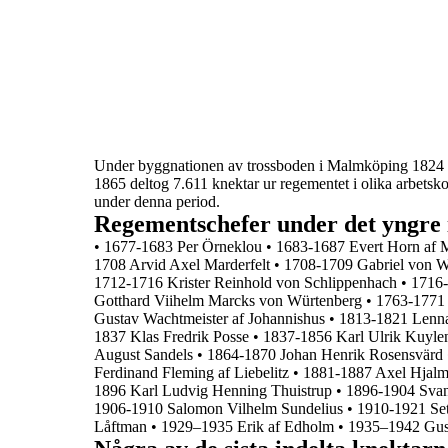
Under byggnationen av trossboden i Malmköping 1824 så
1865 deltog 7.611 knektar
ur regementet i olika arbets
under denna period.
Regementschefer under det yngre i
•
1677-1683 Per Örneklou
•
1683-1687 Evert Horn af 
1708 Arvid Axel Marderfelt
•
1708-1709 Gabriel von W
1712-1716 Krister Reinhold von Schlippenhach
•
1716-
Gotthard Viihelm Marcks von Würtenberg
•
1763-1771 
Gustav Wachtmeister af Johannishus
•
1813-1821 Lenna
1837 Klas Fredrik Posse
•
1837-1856 Karl Ulrik Kuyle
August Sandels
•
1864-1870 Johan Henrik Rosensvärd
Ferdinand Fleming af Liebelitz
•
1881-1887 Axel Hjalm
1896 Karl Ludvig Henning Thuistrup
•
1896-1904 Svan
1906-1910 Salomon Vilhelm Sundelius
•
1910-1921 Set
Låftman
•
1929–1935 Erik af Edholm
•
1935–1942 Gus