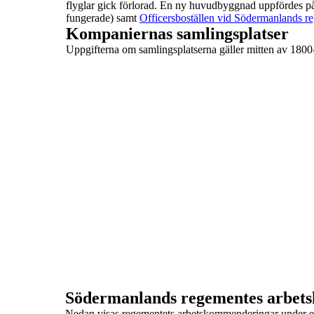
flyglar gick förlorad. En ny huvudbyggnad uppfördes 
fungerade) samt
Officersboställen vid Södermanlands r
Kompaniernas samlingsplatser
Uppgifterna om samlingsplatserna gäller mitten av 1800-t
Södermanlands regementes arbet
Nedan visas regementets arbetskommenderingar under en