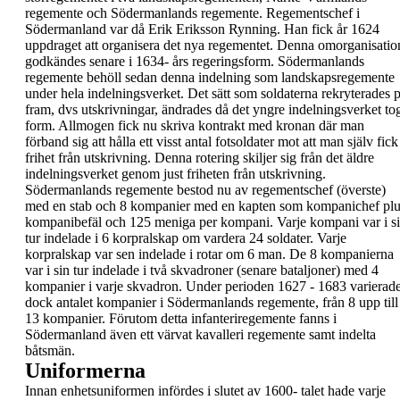
regemente
och
Södermanlands regemente.
Regementschef i
Södermanland var då
Erik Eriksson
Rynning
. Han fick år 1624
uppdraget att organisera
det nya regementet.
Denna omorganisatio
godkändes senare i
1634-
års regeringsform
. Södermanlands
regemente
behöll sedan denna indelning som
landskapsregemente
under hela indelningsverket.
Det sätt som soldaterna rekryterades 
fram, dvs
utskrivningar
, ändrades då det yngre
indelningsverket to
form. Allmogen fick nu skriva
kontrakt med kronan där man
förband sig att hålla
ett visst antal fotsoldater mot att man själv fick
frihet från utskrivning.
Denna rotering skiljer sig från det äldre
indelningsverket genom just friheten från
utskrivning.
Södermanlands regemente
bestod nu av
regementschef (överste)
med en stab och
8
kompanier
med en kapten som kompanichef plu
kompanibefäl och 125 meniga per kompani. Varje
kompani var i s
tur indelade i 6 korpralskap om
vardera 24 soldater. Varje
korpralskap var sen
indelade i rotar om 6 man.
De 8 kompanierna
var i sin tur indelade i två
skvadroner (senare bataljoner) med 4
kompanier i
varje skvadron.
Under perioden 1627 - 1683 varierad
dock antalet
kompanier i Södermanlands regemente, från 8 upp
till
13 kompanier.
Förutom detta infanteriregemente fanns i
Södermanland även ett värvat kavalleri regemente
samt indelta
båtsmän.
Uniformerna
Innan enhetsuniformen infördes i slutet av 1600-
talet hade varje