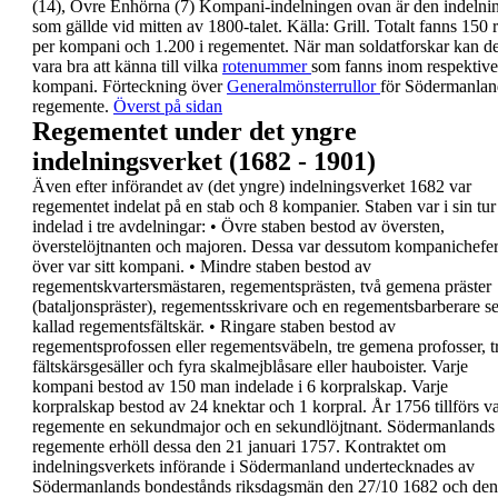
(14), Övre Enhörna (7)
Kompani-indelningen ovan är den indelni
som
gällde vid mitten av 1800-talet. Källa: Grill.
Totalt fanns 150 r
per kompani och 1.200 i
regementet.
När man soldatforskar kan de
vara bra att känna till
vilka
rotenummer
som fanns inom respektive
kompani.
Förteckning över
Generalmönsterrullor
för
Södermanlan
regemente.
Överst på sidan
Regementet under det yngre
indelningsverket (1682 - 1901)
Även efter införandet av (det
yngre) indelningsverket 1682 var
regementet indelat på en stab
och 8 kompanier.
Staben var i sin tur
indelad i tre
avdelningar:
•
Övre staben
bestod av översten,
överstelöjtnanten och majoren. Dessa var
dessutom kompanichefe
över var sitt kompani.
•
Mindre staben
bestod av
regementskvartersmästaren, regementsprästen,
två gemena präster
(bataljonspräster),
regementsskrivare och en regementsbarberare
s
kallad regementsfältskär.
•
Ringare staben
bestod av
regementsprofossen
eller regementsväbeln, tre gemena profosser, t
fältskärsgesäller och fyra skalmejblåsare eller
hauboister.
Varje
kompani bestod av 150 man indelade i 6
korpralskap. Varje
korpralskap bestod av 24 knektar
och 1 korpral.
År
1756
tillförs v
regemente en
sekundmajor
och
en
sekundlöjtnant
. Södermanlands
regemente erhöll
dessa den 21 januari 1757.
Kontraktet om
indelningsverkets införande i
Södermanland
undertecknades av
Södermanlands
bondestånds riksdagsmän den
27/10 1682
och den