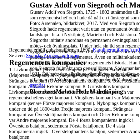
Gustav Adolf von Siegroth och M
Gustav Adolf von Siegroth,
1725 - 1802 utnämndes till
som regementschef och hade då nått en tjänstegrad som 
Foto: Arsenalen, bildarkivet, 2017.
Med von Siegroth so
Siegroth hade
regementet varit utan en permanent övnin
landskapet bl.a. i Nyköping, Mariefred och Eskilstuna
Siegroths initiativ anordnas en
permanent övningsplats 
mötes- och övningsplats. Under hela sin tid som regemen
Regementet erhöll enhetsuniformen 1690.
Karolineruniformen m/
byggnader etc. Han såg även till att regementet fick en
s
Se även
Svenska
Arméns uniformer
.
pundiga kanoner till
regementet.
Även en
militärakade
Regementets kompanier
initiativ till nedtecknandet av regementets historia. Ha
von Siegroth fullmakt som generallöjtnant.
Södermanlan
1.
Livkompaniet (Överstens kompani)
2.
Vingåkers kompani
1921
. Då
hade den
allmänna värnplikten
redan införts o
(Majorens kompani)
3.
Nyköpings kompani
4.
Oppunda kompani
officerare vid Södermanlands regemente på Malma hed
Strängnäs kompani (Överstelöjtnantens
kompani)
6.
Öster Rekarn
grundas
.
kompani
7.
Väster Rekarne kompani
8.
Gripsholms kompani
Plan över Malma Hed, Malmköping
Livkompaniet omfattade den södra delen av
landskapet och var
regementschefens eget kompani.
Vingåkers kompani var Majorens
kompani (senare
Förste majorens kompani). Nyköpings kompani 
under en tid på 1800-talet Tredje majorens kompani.
Strängnäs
kompani var Överstelöjtnantens kompani
och Öster Rekarne komp
var Andre majorens
kompani.
De 4 första kompanierna ingick i
Överstens
bataljon
, sedermera Första bataljonen. De 4 sista
kompanierna ingick i
Överstelöjtnantens bataljon,
sedermera Andr
bataljonen.