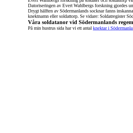
Evert Wahlbergs forskning på soldater och soldattorp v
Datoriseringen
av Evert Wahlbergs forskning gjordes u
Drygt hälften av
Södermanlands socknar fanns inskannad
knektnamn eller soldattorp.
Se vidare:
Soldatregister S
Våra soldatanor vid Södermanlands regem
På min hustrus sida har vi ett antal
knektar i Södermanl