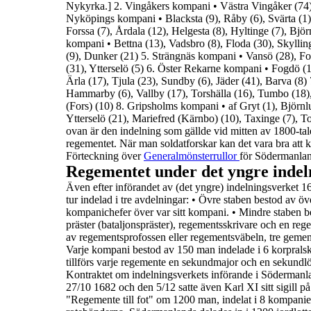
Nykyrka.
]
2. Vingåkers kompani
•
Västra Vingåker (74),
Nyköpings kompani
•
Blacksta (9), Råby (6), Svärta (1
Forssa (7), Årdala (12),
Helgesta (8), Hyltinge (7), Björ
kompani
•
Bettna (13), Vadsbro (8), Floda (30), Skylli
(9), Dunker (21)
5. Strängnäs kompani
•
Vansö (28), Fo
(31), Ytterselö (5)
6. Öster Rekarne kompani
•
Fogdö (1)
Ärla (17), Tjula (23), Sundby (6), Jäder (41), Barva (8)
Hammarby (6), Vallby (17), Torshälla (16), Tumbo (18),
(Fors) (10)
8. Gripsholms kompani
•
af Gryt (1), Björnl
Ytterselö (21), Mariefred (Kärnbo) (10), Taxinge
(7), T
ovan är den indelning som gällde vid mitten av 1800-talet
regementet.
När man soldatforskar kan det vara bra att k
Förteckning över
Generalmönsterrullor
för Södermanla
Regementet under det yngre indeln
Även efter införandet av (det yngre) indelningsverket 1
tur indelad i tre avdelningar:
•
Övre staben
bestod av öve
kompanichefer över var sitt kompani.
•
Mindre staben
be
präster (bataljonspräster), regementsskrivare och en re
av regementsprofossen eller regementsväbeln, tre geme
Varje kompani bestod av 150 man indelade i 6 korpralsk
tillförs varje regemente en
sekundmajor
och en
sekundlö
Kontraktet om
indelningsverkets införande i Södermanl
27/10 1682
och den 5/12 satte även Karl XI sitt sigill på
"
Regemente till fot
" om 1200 man, indelat i 8 kompani