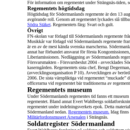
För information om regementet under Strängnäs-tiden, 
Regementets högtidsdag
Högtidsdag för Södermanlands regemente är den
13 aug
avgörande
roll. Genom att regementet lyckades slå till
Södra Stäket
.
Regementets färg
: Svart och gult.
Övrigt
FN-skolan
var förlagd till Södermanlands regemente från
Musikkår
var förlagd vid Södermanlands regemente fram
är en
av de mest kända svenska marscherna.
Södermanlan
annat har förbandet ansvarat för första
Kongomissionen, 
Liberiamissionen.
Nedläggning av Södermanlands rege
Försvarsmakten - Försvarsbeslut 2004 - avvecklades 
kaserngården. Regementets sista chef, Bengt Degerman,
(avvecklingsorganisation P 10).
Avvecklingen av berörda
2006.
De sista värnpliktiga vid regementet “
muckade
” d
officerarna vid regementet bär traditionerna av regeme
Regementets museum
Under Södermanlands regementes tid fanns ett
museum
regementet. Bland annat
Evert Wahlbergs soldatforskni
regementet
under indelningsverkets epok. Detta material
Södermanland
nedan.
Regementets museum.
Idag finns
Militärfordonsmuseet Arsenalen
i Strängnäs.
Soldatregister Södermanland