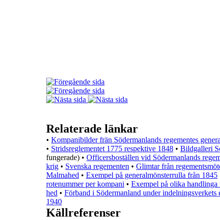
Relaterade länkar
•
Kompanibilder frän Södermanlands regementes gener
•
Stridsreglementet 1775 respektive 1848
•
Bildgalleri 
fungerade)
•
Officersboställen vid Södermanlands rege
krig
•
Svenska regementen
•
Glimtar från regementsmö
Malmahed
•
Exempel på generalmönsterrulla från 1845
rotenummer per kompani
•
Exempel på olika handlinga 
hed
•
Förband i Södermanland under indelningsverkets
1940
Källreferenser