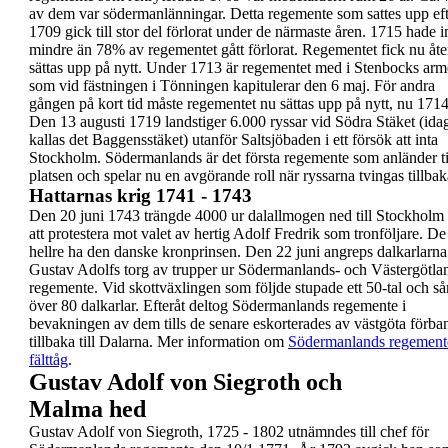
av dem var
södermanlänningar.
Detta regemente som sattes upp ef
1709 gick till
stor del förlorat under de närmaste åren. 1715 hade
i
mindre än 78% av regementet gått förlorat.
Regementet fick nu åte
sättas upp på nytt.
Under 1713 är regementet med i Stenbocks arm
som vid fästningen i Tönningen kapitulerar den 6
maj.
För andra
gången på kort tid måste regementet nu
sättas upp på nytt, nu
171
Den
13 augusti 1719
landstiger 6.000 ryssar vid
Södra Stäket
(ida
kallas det Baggensstäket) utanför
Saltsjöbaden i ett försök att inta
Stockholm.
Södermanlands är det första regemente som
anländer ti
platsen och spelar nu en avgörande roll
när ryssarna tvingas tillbak
Hattarnas krig 1741 - 1743
Den 20 juni 1743 trängde 4000 ur dalallmogen ned
till Stockholm 
att protestera mot valet av hertig
Adolf Fredrik som tronföljare. De 
hellre ha den
danske kronprinsen. Den 22 juni angreps dalkarlarn
Gustav Adolfs torg av trupper ur Södermanlands-
och Västergötla
regemente. Vid skottväxlingen
som följde stupade ett 50-tal och s
över 80
dalkarlar. Efteråt deltog Södermanlands regemente i
bevakningen av dem tills de senare eskorterades av
västgöta förba
tillbaka till Dalarna.
Mer information om
Södermanlands regement
fälttåg
.
Gustav Adolf von Siegroth och
Malma hed
Gustav Adolf von Siegroth,
1725 - 1802 utnämndes
till chef för