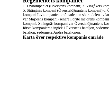
Regementets kompanier
1.
Livkompaniet (Överstens kompani)
2.
Vingåkers kom
5.
Strängnäs kompani (Överstelöjtnantens kompani)
6.
kompani
Livkompaniet omfattade den södra delen av l
var Majorens
kompani (senare Förste majorens kompani)
kompani. Strängnäs
kompani var Överstelöjtnantens k
första kompanierna ingick i
Överstens bataljon
, sederme
bataljon,
sedermera Andra bataljonen.
Karta över respektive kompanis område