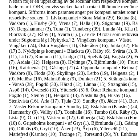
Nedan följer en uppräkning av de socknar som
respektive kompan
hade rotar i. OBS, en viss socken
kan ha rotar tillhörande mer än e
kompani.
Siffrorna inom parantes anger per kompani antalet
rotar i
respektive socken.
1. Livkompaniet
•
Stora Malm (29), Bettna (8),
Vadsbro (1), Husby
(20), Vrena (7), Halla (10), Stigtomta (19), B
(5), Bergshammar (3), Tuna (1), Tunaberg (39),
Lunda (4), Kila (1
Björkvik (37), Råby (1), Svärta
(1). [
5 av de 19 rotar som redovisa
under
Stigtomta låg i Nykyrka.
]
2. Vingåkers kompani
•
Västra
Vingåker (74), Östra Vingåker (11),
Österåker (16), Julita (32), Fl
(17)
3. Nyköpings kompani
•
Blacksta (9), Råby (6), Svärta (1), R
(11), Lid
(7), Runtuna (11), Ludgo (11), Spelvik (4), Bogsta
(2), F
(7), Årdala (12), Helgesta (8), Hyltinge
(7), Björnlunda (10), Frus
(16), Katrinenäs (7),
Gåsinge (21)
4. Oppunda kompani
•
Bettna (
Vadsbro (8), Floda (30), Skyllinge
(23), Lerbo (19), Helgesta (2), 
(9), Mellösa
(16), Malmköping (9), Dunker (21)
5. Strängnäs kom
•
Vansö (28), Fogdö (30), Härad (12), Länna (15),
Strängnäs (15),
Aspö (14), Överselö (31), Ytterselö
(5)
6. Öster Rekarne kompani
Fogdö (1), Stenby (1), Helgarö (13), Näshulta (9),
Husby (16),
Stenkvista (16), Ärla (17), Tjula (23),
Sundby (6), Jäder (41), Barv
7. Väster Rekarne kompani
•
Sundby (4), Eskilstuna (Kloster) (24)
Hammarby
(6), Vallby (17), Torshälla (16), Tumbo (18), Råby
(3),
Lista (9), Öja (17), Västermo (12), Gillberga
(14), Eskilstuna (Fors
(10)
8. Gripsholms kompani
•
af Gryt (1), Björnlunda (11), Gåsin
(6), Dillnäs
(8), Gryt (10), Åker (23), Ärja (6), Ytterselö (21),
Mariefred (Kärnbo) (10), Taxinge (7), Toresund
(26), Yt. Enhörna