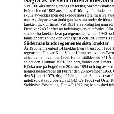
Några av de sista indelta knektarn
Vid
1901-års riksdag
antogs ett förslag om att
avskaffa 
Från och med 1902 anställdes därför inga fler indelta kn
skulle avvecklas men det skedde inga stora massiva a
natt. Avgångarna var ändå ganska stora under de första 
knekten gick ur tjänst.
Vid 1931-års riksdag tog man ett b
Detta var 249 år efter att
indelningsverket infördes.
Alla
sex indelta knektar kvar på regementet.
Under 1940- och 
fanns enbart 14 knektar kvar i tjänst och
1961 fanns 3 st
Södermanlands regementes sista knektar
År 1956 fanns enbart 14 knektar kvar i tjänst och 1961 
regemente
.
Det var
Knut Viktor Hamn
och
Anders Bern
avled den 3 november 1963. Han anställdes vid 741 Ärn
soldat den 1 januari 1961.
Sahlberg
föddes den 7 mars 1
Björka rote på Fogdö den 20 mars
1894 och tog avsked 
honnörsbefordrades till Furirer den 26 november 1953.
den 5 januari 1979, drygt 97 år gammal.
Stenqvist var 
indelt soldat (approberad vid GM 6/9 1902) vid Öster
R
Stekkvista församling.
Den 4/9 1912 tog han avsked från 