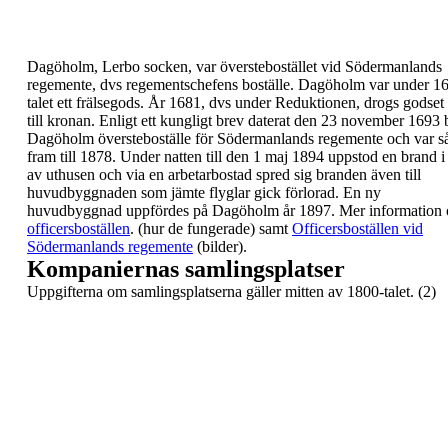
Dagöholm
, Lerbo socken, var
överstebostället
vid
Södermanlands
regemente, dvs regementschefens
boställe.
Dagöholm var under 1
talet ett frälsegods. År
1681, dvs under Reduktionen, drogs godset 
till
kronan. Enligt ett kungligt brev daterat den 23
november
1693
Dagöholm översteboställe för
Södermanlands regemente och var s
fram till 1878.
Under natten till den 1 maj
1894
uppstod en brand 
av uthusen och via en arbetarbostad spred sig
branden även till
huvudbyggnaden som jämte flyglar
gick förlorad. En ny
huvudbyggnad uppfördes på
Dagöholm år 1897.
Mer information
officersboställen
. (hur de
fungerade) samt
Officersboställen vid
Södermanlands regemente
(bilder).
Kompaniernas samlingsplatser
Uppgifterna om samlingsplatserna gäller mitten av
1800-talet. (2)