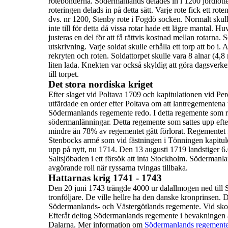
rotebönderna. Södermanlands delades in i 1200 jordlo
roteringen delads in på detta sätt.
Varje rote fick ett rot
dvs. nr 1200, Stenby rote i Fogdö
socken.
Normalt skull
inte till för detta då vissa rotar hade ett lägre
mantal. Huv
justeras en del för att få rättvis kostnad mellan
rotarna.
S
utskrivning
.
Varje soldat skulle erhålla ett
torp
att bo i. 
rekryten och
roten. Soldattorpet skulle vara 8 alnar (4
liten lada. Knekten
var också skyldig att göra dagsverk
till torpet.
Det stora nordiska kriget
Efter slaget vid Poltava 1709 och kapitulationen vid Pe
utfärdade en order efter Poltava om att lantregementena ti
Södermanlands regemente redo. I detta regemente som 
södermanlänningar.
Detta regemente som sattes upp efter
mindre än 78% av
regementet gått förlorat. Regementet f
Stenbocks armé som vid fästningen i Tönningen kapitul
upp på nytt, nu
1714
.
Den
13 augusti 1719
landstiger 6
Saltsjöbaden i ett försök att inta
Stockholm.
Södermanlan
avgörande roll när ryssarna tvingas tillbaka.
Hattarnas krig 1741 - 1743
Den 20 juni 1743 trängde 4000 ur dalallmogen ned till S
tronföljare.
De ville hellre ha den danske kronprinsen. D
Södermanlands- och
Västergötlands regemente. Vid skot
Efteråt deltog
Södermanlands regemente i bevakningen av 
Dalarna.
Mer information om
Södermanlands regementes