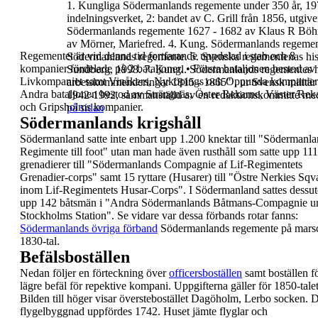
1.
Kungliga Södermanlands regemente under 350 år, 1
indelningsverket, 2: bandet av C. Grill från 1856, utgi
Södermanlands regemente 1627 - 1682 av Klaus R Böhme
av
Mörner, Mariefred.
4.
Kung. Södermanlands regemente
Regementet är vid denna tid fortfarande uppdelad i
stab och 8
Södermanlands regemente.
5.
Svenska regementenas his
kompanier fördelade på 2 bataljoner.
•
Första bataljonen bestod av
Sundberg, 1998.
7.
Kungl. Södermanlands regementes hi
Livkompaniet samt
Vinåkers, Nyköpings och Oppunda kompanier
arbetskommenderingar 1815 - 1865" , ur Svensk militär t
Andra bataljonen bestod av Strängnäs, Öster
Rekarne, Väster Rek
1942-1992, sammanställd av en redaktionskommitté me
och Gripsholms
kompanier.
på sidan
Södermanlands krigshåll
Södermanland satte inte enbart upp 1.200 knektar till
"
Södermanla
Regimente till foot
" utan man hade
även rusthåll som satte upp 111
grenadierer till
"
Södermanlands Compagnie af Lif-Regimentets
Grenadier-corps
" samt 15 ryttare (Husarer) till "
Östre
Nerkies Sqv
inom Lif-Regimentets Husar-Corps
".
I Södermanland sattes dessu
upp 142 båtsmän i
"
Andra Södermanlands Båtmans-Compagnie u
Stockholms Station
".
Se vidare var dessa
förbands rotar fanns:
Södermanlands övriga
förband
Södermanlands
regemente på mars
1830-tal.
Befälsboställen
Nedan följer en förteckning över
officersboställen
samt boställen f
lägre befäl för repektive kompani.
Uppgifterna gäller för 1850-talet
Bilden till höger visar
överstebostället
Dagöholm
, Lerbo socken.
D
flygelbyggnad
uppfördes 1742. Huset
jämte flyglar och