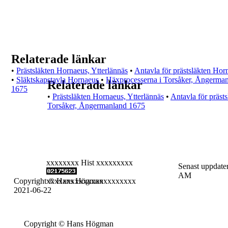
Relaterade länkar
•
Prästsläkten Hornaeus, Ytterlännäs
•
Antavla för prästsläkten Hor
•
Släktskapstavla Hornaeus
•
Häxprocesserna i Torsåker, Ångerma
Relaterade länkar
1675
•
Prästsläkten Hornaeus, Ytterlännäs
•
Antavla för präst
Torsåker, Ångermanland 1675
xxxxxxxx Hist xxxxxxxxx
Senast uppdater
AM
Copyright © Hans Högman
xxxxxxxxxxxxxxxxxxxxxx
2021-06-22
Copyright © Hans Högman