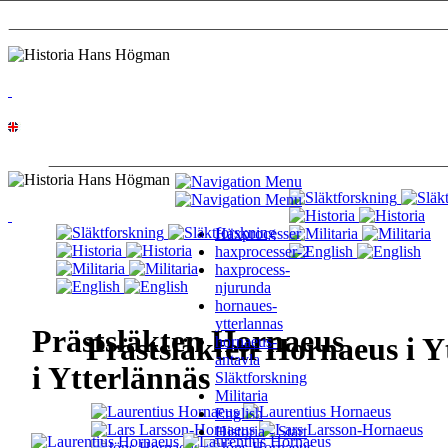
Häxprocesser
haxprocesser-2
haxprocess-
njurunda
hornaues-
ytterlannas
Prästsläkten Hornaeus
Prästsläkten Hornaeus i Y
hornaeus-
antavla
i Ytterlännäs
Släktforskning
Militaria
English
Historia - Start