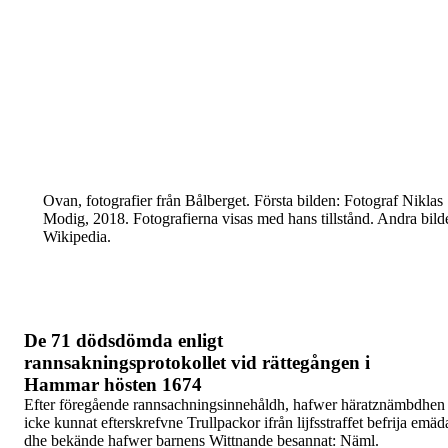
Ovan, fotografier från Bålberget.
Första bilden: Fotograf Niklas
Modig, 2018.
Fotografierna visas med hans tillstånd. Andra
bild
Wikipedia.
De 71 dödsdömda enligt
rannsakningsprotokollet vid rättegången i
Hammar hösten 1674
Efter föregående rannsachningsinnehåldh, hafwer
häratznämbdhen
icke kunnat efterskrefvne Trullpackor
ifrån lijfsstraffet befrija emä
dhe bekände hafwer
barnens Wittnande besannat: Näml.