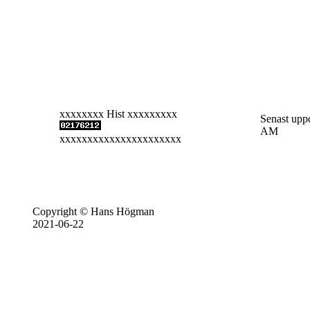
xxxxxxxx Hist xxxxxxxxx
Senast uppd
AM
xxxxxxxxxxxxxxxxxxxxxx
Copyright © Hans Högman
2021-06-22