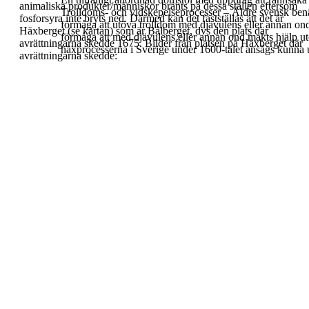
animaliska produkter/människor bränts på dessa
ställen eftersom
Trolldoms- och vidskepelseprocesser
– Äldre svensk ben
fosforsyra inte bryts ned.
Därmed kan det fastställas att det är
förmåga att utöva trolldom med djävulens eller annan ond
Häxberget (se
kartan) som är Bålberget, dvs den plats där
förmåga att med djävulens eller annan ond makts hjälp ut
avrättningarna skedde 1675.
Bilder från platsen på Häxberget där
häxprocesserna i Sverige under 1600-talet ansågs kunna
avrättningarna skedde: