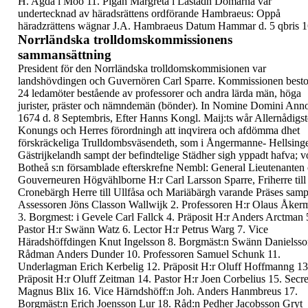
H. Agda i Moo
11.
Pigan Margreta i Lästadh
Domarna var
undertecknad av häradsrättens
ordförande Hambraeus:
Oppå
häradzrättens wägnar
J.A. Hambraeus
Datum Hammar
d. 5 qbris 
Norrländska trolldomskommissionens
sammansättning
President för den Norrländska
trolldomskommisionen var
landshövdingen och
Guvernören
Carl Sparre
. Kommissionen best
24 ledamöter
bestående av professorer och andra
lärda män, höga
jurister, präster och nämndemän
(bönder).
In Nomine Domini Ann
1674 d. 8 Septembris, Efter
Hanns Kongl. Maij:ts wår Allernådigst
Konungs och
Herres förordningh att inqvirera och afdömma dhet
förskräckeliga Trulldombsväsendeth, som i Ångermanne-
Hellsing
Gästrijkelandh sampt der befindtelige
Städher sigh yppadt hafva; v
Botheå s:n
församblade efterskrefne Nembl:
General Lieutenanten
Gouverneuren Högvählborne
H:r Carl Larsson Sparre, Friherre till
Cronebärgh Herre
till Ullfåsa och Mariäbärgh varande Präses
samp
Assessoren Jöns Classon Wallwijk
2.
Professoren H:r Olaus Åker
3.
Borgmest: i Gevele Carl Fallck
4.
Präposit H:r Anders Arctman
Pastor H:r Swänn Watz
6.
Lector H:r Petrus Warg
7.
Vice
Häradshöffdingen Knut Ingelsson
8.
Borgmäst:n Swänn Danielsso
Rådman Anders Dunder
10.
Professoren Samuel Schunk
11.
Underlagman Erich Kerbelig
12.
Präposit H:r Oluff Hoffmanng
13
Präposit H:r Oluff Zeitman
14.
Pastor H:r Joen Corbelius
15.
Secre
Magnus Blix
16.
Vice Härndshöff:n Joh. Anders Hanmbreus
17.
Borgmäst:n Erich Joensson Lur
18.
Råd:n Pedher Jacobsson Gryt