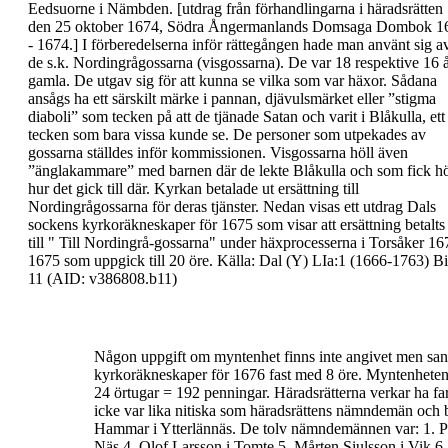
Eedsuorne i Nämbden.
[utdrag från förhandlingarna i häradsrätten
den 25
oktober 1674, Södra Ångermanlands Domsaga
Dombok 1
- 1674.]
I förberedelserna inför rättegången hade man
använt sig a
de s.k.
Nordingrågossarna
(
visgossarna
). De var 18 respektive 16 
gamla. De
utgav sig för att kunna se vilka som var häxor.
Sådana
ansågs ha ett särskilt märke i pannan,
djävulsmärket
eller ”
stigma
diaboli
” som tecken på att
de tjänade Satan och varit i Blåkulla, ett
tecken som
bara vissa kunde se. De personer som utpekades av
gossarna ställdes inför kommissionen. Visgossarna
höll även
”
änglakammare
” med barnen där de lekte
Blåkulla och som fick h
hur det gick till där.
Kyrkan betalade ut ersättning till
Nordingrågossarna
för deras tjänster.
Nedan visas ett utdrag Dals
sockens
kyrkoräkneskaper för 1675 som visar att ersättning
betalts
till "
Till Nordingrå-gossarna
" under
häxprocesserna i Torsåker 16
1675 som uppgick
till 20 öre.
Källa: Dal (Y) LIa:1 (1666-1763) Bi
11 (AID:
v386808.b11)
Någon uppgift om myntenhet finns inte angivet men sann
kyrkoräkneskaper för 1676 fast med 8 öre.
Myntenheten 
24 örtugar = 192 penningar.
Häradsrätterna verkar ha f
icke var lika nitiska som
häradsrättens nämndemän och b
Hammar i Ytterlännäs.
De tolv nämndemännen var:
1.
P
Näs
4.
Olof Larsson i Tomte
5.
Mårten Siulsson i Vik
6.