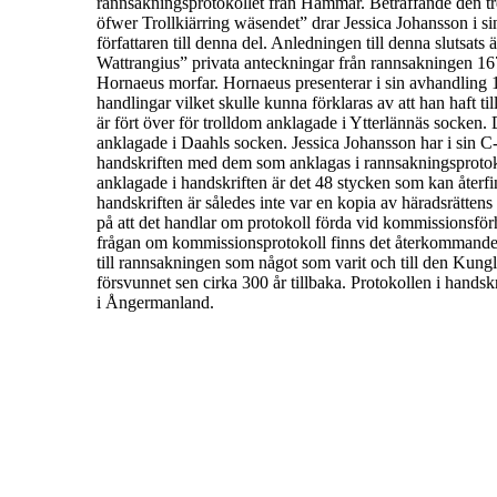
rannsakningsprotokollet från Hammar.
Beträffande den tr
öfwer Trollkiärring wäsendet
” drar
Jessica
Johansson
i s
författaren till denna del.
Anledningen till denna slutsats är 
Wattrangius
” privata
anteckningar från rannsakningen 16
Hornaeus morfar.
Hornaeus presenterar i sin avhandling 17
handlingar vilket
skulle kunna förklaras av att han haft til
är fört över för trolldom anklagade i
Ytterlännäs socken
.
anklagade i
Daahls socken
.
Jessica Johansson
har i sin C
handskriften med dem som
anklagas i rannsakningsprotok
anklagade i handskriften är det 48
stycken som kan återfi
handskriften är således
inte var en kopia av häradsrätten
på att det handlar om protokoll förda vid kommissionsfö
frågan om kommissionsprotokoll finns det återkommande 
till rannsakningen som något som varit och till den Kun
försvunnet sen cirka 300 år tillbaka. Protokollen i handsk
i Ångermanland.