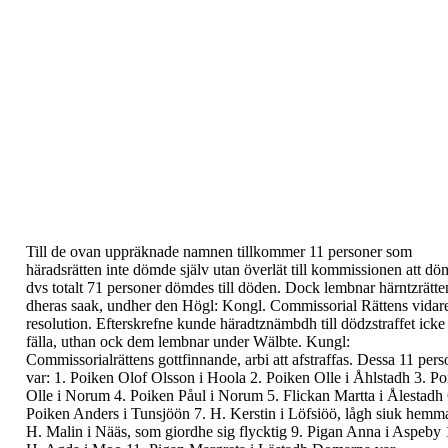
Till de ovan uppräknade namnen tillkommer
11
personer
som
häradsrätten inte dömde själv utan
överlät till kommissionen att dö
dvs totalt 71
personer dömdes till döden.
Dock lembnar härntzrätte
dheras saak, undher den
Högl: Kongl. Commissorial Rättens vidar
resolution.
Efterskrefne kunde häradtznämbdh till dödzstraffet icke
fälla, uthan ock dem lembnar under Wälbte. Kungl:
Commissorialrättens gottfinnande, arbi att afstraffas.
Dessa 11 pers
var:
1.
Poiken Olof Olsson i Hoola
2.
Poiken Olle i Åhlstadh
3.
Po
Olle i Norum
4.
Poiken Påul i Norum
5.
Flickan Martta i Ålestadh
Poiken Anders i Tunsjöön
7.
H. Kerstin i Löfsiöö, lågh siuk hemm
H. Malin i Nääs, som giordhe sig flycktig
9.
Pigan Anna i Aspeby