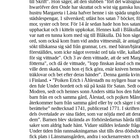
till Skrift
". Hon säger, att den stubben "
fört det
wälsignad
hwaröfver den Onde har skrattat och wist sig ganska lus
hustru Margareta i Lästa hafver henne i sin späda ung
städslespengar, 1 silversked; utläst hos satan 7 böcker, 
mor, syster och bror. För 14 år sedan hade hon hos satan 
upphackat och i kitteln uppkokat. Hennes kall i Blåkulla
var natt en tunna korn med sig till Blåkulla. Då hon säge
ord, som också kom fram vid andra vittnesmål, är antag
sökt tillskansa sig säd från grannar, t.ex. med bäran/bjär
föreställdes, som icke något svenskt ord tala ville, kall
för sig vittnade
". Och 3 av dem vittnade, att de sett Mar
fötterna", och då de vittnade, "l
opp finskan åstad och me
ville dem skada, som hon ej fick göra, enär kniven hen
träklovar och bet efter deras händer
".
Denna gamla kvinna
i Finland.
•
”
Poiken Erich
i Åhlestadh nu nyligen huar s
den fule Under
bordett och stå på knää för Satan. Sedt 
Modren, sedt och hennes sonn
Anders sittia hos den ful
barn från en och samma gård, Ålestad, och pojken Mån
återkommer barn från samma gård eller by och säger i s
berättelse
” nedtecknad 1741, publicerad 1771. I skrifte
dels övertalade av sina fäder, som var nöjda med att der
dem
”.
Barnen blev skrämda av förhörsledarnas hårda till
saker som
aldrig hade hänt. Vidare ställdes ledande fråg
Under tiden från rannsakningarnas slut tills dess dödsd
fick plats i Länsmansgården, andra i sockenarresten och 