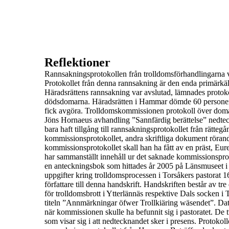
Reflektioner
Rannsakningsprotokollen
från trolldomsförhandlingarna 
Protokollet från denna rannsakning är den enda primärk
Häradsrättens rannsakning var avslutad, lämnades protok
dödsdomarna.
Häradsrätten i Hammar dömde 60 personer 
fick avgöra.
Trolldomskommissionen protokoll
över doma
Jöns Hornaeus
avhandling ”
Sannfärdig berättelse
” nedte
bara haft tillgång till
rannsakningsprotokollet
från rätteg
kommissionsprotokollet
, andra skriftliga dokument röran
kommissionsprotokollet skall han ha fått av en präst, Eur
har sammanställt innehåll ur det saknade kommissionsproto
en anteckningsbok som hittades år
2005
på
Länsmuseet i
uppgifter kring trolldomsprocessen i Torsåkers pastorat 
författare till denna handskrift.
Handskriften består av
tre
för trolldomsbrott i Ytterlännäs
respektive Dals socken i 
titeln ”
Annmärkningar öfwer
Trollkiäring wäsendet
”.
Dat
när kommissionen skulle ha befunnit sig i pastoratet. De
som visar sig i att nedtecknandet sker i presens.
Protokoll