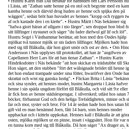
•
Hustru Karin
från Dal berättar för nämnden om
Lars Perssons hu
i Lästa, att "
Zathan satte
henne på en stol och begynte med en ka
kamba
henne och därvid drog huden av henne och spijka
den på
wäggen
", sedan bröt han huvudet av
hennes "
kropp och ryggen tw
af och kastade den i
en kiette
".
•
Hustru Märit i
Näs bekänner sig
"
hafwa giort
bäran af ullgarn i nio färger",
sen droppar hon blod
f
sitt lillfinger i nystanet och säger
"du fader
diefwul gif lif och löf
".
Hustru Segri
i Västhammar berättar, att hon med
den
Ondes
hjälp
mjölkat två tunnor mjölk ur sin
faders lillfinger. Mjölken hade hon 
med sig till
Blåkulla, där hon gjort smör och ost av den.
•
Om
Hind
Andersson
i Näs upplyses till
protokollet, att han är "
angifwen av
Capellanen Herr
Lars för att han tienar Zathan
".
•
Hustru Karin
Hindriksdotter
i Näs bekände "
att
hon skickat en trädstubbe till Skr
Hon säger, att
den stubben "
fört det wälsignade brödet till henne
i
det hon endast trampade under sina fötter,
hwaröfver den Onde ha
skrattat och wist sig ganska
lustig
".
•
Flickan Brita
i Lästa "bekänn
ock sina synder,
att hennes moder, hustru Margareta i Lästa hafver
henne i sin späda ungdom förfört till Blåkulla, och
vid sitt 9:e eller
år fick hon av henne
städslespengar, 1 silversked; utläst hos satan 
böcker, förbannat Gud och den heliga
Trefaldigheten, minne och s
far och mor,
syster och bror. För 14 år sedan hade hon hos
satan bl
gift vid en man benämnd Joen, fått 14
barn, som hennes moder
upphackat och i kitteln
uppkokat. Hennes kall i Blåkulla är att gör
osten,
mjölka mjölken ur en pinne, insatt i väggsätet. Hon
för var n
en tunna korn med sig till Blåkulla. Då
hon säger "
Ax drager ax, k