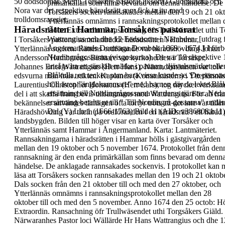
50 dödsdomar. Men i Torsåkers
pastorat liksom i Gudmundrå och
primärkällan som finns bevarad om denna händelse.
De 
Nora var det
respektive häradsrätt som fick ta itu med
Torsåkers
socken rannsakades mellan den 19 och 21 okt
trolldomsraseriet.
Ytterlännäs omnämns i
rannsakningsprotokollet mellan 
Häradsrätten i Hammar, Torsåkers pastorat
Höltz Extraordin. Ransachning öfr Trullwäsendet uthi
T
Wattrangius och dhe 12 Eedsuorne i Nämbden.
[utdrag 
I Torsåkers pastorat sammanträdde häradsrätten i
Hammar
,
Ångermanlands Domsaga Dombok 1669 - 1674.]
I för
Ytterlännäs socken. Rättens ordförande
var
häradshövding Johan
Nordingrågossarna
(
visgossarna
). De var 18 respektive
Andersson Hambraeus
.
Bisittare var kyrkoherden i Torsåker,
ansågs ha ett särskilt märke i pannan,
djävulsmärket
elle
Johannes Erici
Wattrangius (Herr Hans). Nämndemännen var tolv
Blåkulla, ett tecken som bara vissa kunde se. De perso
edsvurna män från trakten.
Kaplanen (Komministern) i Ytterlännäs
höll även ”
änglakammare
” med barnen där de lekte Blå
Laurentius
Christopher Hornaeus (Herr Lars), tog mycket
verksam
ersättning till Nordingrågossarna för deras tjänster.
Nedan
del i att skaffa fram bevis tillsammans med
Wattrangius. För att fr
ersättning betalts ut till "
Till Nordingrå-gossarna
" unde
bekännelser användes
tämligen ofta tortyr trots att det inte var tillåt
Dal (Y) LIa:1 (1666-1763) Bild 11 (AID: v386808.b11)
Häradshövding
var titeln på ordföranden i en
häradsrätt i ett
härad 
landsbygden.
Bilden till höger
visar en karta över
Torsåker och
Ytterlännäs samt
Hammar i
Ångermanland.
Karta:
Lantmäteriet.
Rannsakningarna i
häradsrätten i
Hammar hölls i
gästgivargården
mellan den
19 oktober och 5 november 1674
.
Protokollet från den
rannsakning är den enda
primärkällan som finns bevarad om denn
händelse.
De anklagade rannsakades sockenvis. I protokollet
kan 
läsa att Torsåkers socken rannsakades
mellan den 19 och 21 oktobe
Dals socken från den
21 oktober till och med den 27 oktober, och
Ytterlännäs omnämns i rannsakningsprotokollet
mellan den 28
oktober till och med den 5 november.
Anno 1674 den 25 octob: Hö
Extraordin.
Ransachning öfr Trullwäsendet uthi Torgsåkers Giäld.
Närwaranhes Pastor loci Wällärde Hr Hans Wattrangius
och dhe 1