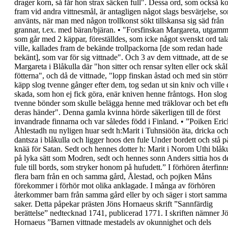
drager korn, så får
hon strax säcken full
".
Dessa ord, som också k
fram vid andra
vittnesmål, är antagligen något slags besvärjelse,
s
använts, när man med någon trollkonst sökt
tillskansa sig säd från
grannar, t.ex. med
bäran/bjäran.
•
"
Forsfinskan Margareta
,
utgamm
som går med
2 käppar, föreställdes, som icke något svenskt ord
tal
ville, kallades fram de bekände trollpackorna [de
som redan hade
bekänt], som var för sig vittnade
".
Och 3 av dem vittnade, att de se
Margareta i
Blåkulla där "hon sitter och rensar sylten eller ock
skål
fötterna", och då de vittnade, "l
opp finskan
åstad och med sin störr
käpp slog tvenne gånger
efter dem, tog sedan ut sin kniv och ville
skada,
som hon ej fick göra, enär kniven henne fråntogs.
Hon slog
tvenne bönder som skulle belägga henne
med träklovar och bet eft
deras händer
".
Denna gamla kvinna hörde säkerligen till de först
invandrade finnarna och var således född i
Finland.
•
”
Poiken Eric
Åhlestadh nu nyligen huar sedt
h:Marit i Tuhnsiöön äta, dricka oc
dantsza i blåkulla
och ligger hoos den fule Under bordett och stå p
knää för Satan. Sedt och hennes dotter h: Marit i
Norom Uthi blåku
på lyka sätt som Modren, sedt
och hennes sonn Anders sittia hos d
fule till bords,
som stryker honom på hufudett.
”
I förhören återfinn
flera barn från en och samma
gård, Ålestad, och pojken Måns
förekommer i förhör
mot olika anklagade. I många av förhören
återkommer barn från samma gård eller by och
säger i stort samma
saker.
Detta påpekar prästen
Jöns Hornaeus
skrift
”
Sannfärdig
berättelse
” nedtecknad 1741, publicerad
1771. I skriften nämner J
Hornaeus ”
Barnen
vittnade mestadels av okunnighet och dels