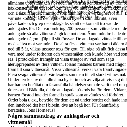
analyserades (fosfatmetoden). På Bålberget fanns tre st
allmänna uppfattningen i bygden ha varit så
genomsyrad av tron p
Bålberget vilket visade att animaliska produkter/människ
häxkonsterna, att det som
kom fram vid rättegången om häxkonste
det fastställas att det är Häxberget (se kartan) som är B
och
Blåkullafärder, framstod som sanning och verklighet
för alla.
D
på Häxberget där avrättningarna skedde:
var inte konstigt att den epidemiska hysteri som
utbrutit, även
påverkade och grep de anklagade, så
att de kom att tro vad de
anklagades för.
Det var omkring
200 personer som vittnade
mot de
anklagade så alla vittnesmål gick emot dem. Ännu
mindre hade de
anklagade någon hjälp till sitt
försvar. De anklagade vittnade till o
med själva
mot varandra.
De allra flesta vittnena var
barn
i åldern 
ned till
5 år, vilkas utsagor togs för gott.
Till råga på allt fick dessa
vara med under
förhören och vittnesmålen och kunde höra vad so
sas. I protokollen framgår att vissa utsagor av vad
som sagts
återupprepades av flera vittnen.
Ibland matades barnen med frågor
fram till sina
vittnesmål. Vissa vittnesmål verkar vara
framtvingade
Flera svaga vittnesmål värderades
samman till ett starkt vittnesmål.
Under trycket av den allmänna hysterin och av vilja
att visa sig du
har barnen berättat om
fasansfulla händelser som de varit med om 
de
resor till Blåkulla, dit de anklagade påstods ha fört
dem. Vidare,
barnen förstod inte det formella språk
som användes vid förhöret.
Ordet bola t. ex.,
betydde för dem att gå under bordet och hade int
den innebörd det har i bibeln, dvs att begå hor.
[Ur Sannfärdig
berättelse, Jöns Hornaeus]
Några sammandrag av anklagelser och
vittnesmål