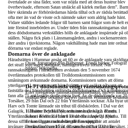
övertalade
av sina fäder, som var nöjda med att deras hustrur blev
överbevisade, eftersom Satan utsläckt all kärlek mellan
dem
”.
Bar
blev skrämda av förhörsledarnas hårda tilltal
och av rädsla berättad
ofta mer än vad de visste
och nämnde saker som aldrig hade hänt.
Vidare
ställdes ledande frågor till barnen samt frågor som
de helt e
inte förstod innebörden av.
Under tiden från rannsakningarnas slut t
dess
dödsdomarna verkställdes hölls
de anklagade
inspärrade på ol
ställen
. Några fick plats i
Länsmansgården, andra i sockenarresten
åter
andra i
tjuvkistorna
. Någon vakthållning hade man
inte ordnat
dörrarna var endast reglade.
Domarna över de anklagade
Häradsrätten i Hammar ansåg att
60
av de
anklagade vara skyldiga 
Ovan, fotografier från Bålberget.
Första bilden: Fotograf
det straff som lagen
stadgade, nämligen livets förlust.
När
bilden: Wikipedia.
rannsakningarna i häradsrätten avslutats den 5
november 1674
överlämnades protokollen till
Trolldomskommissionen som
småningom
avkunnade domarna. Kommissionen sattes att döma
ytterligare
11
personer som häradsrätten varit
osäkra på samt att
De 71 dödsdömda enligt rannsakningsproto
fastställa de i häradsrätten
utdömda dödsdomarna. Och kommissio
Efter föregående rannsachningsinnehåldh, hafwer häratznä
fann
alla
71
anklagade skulle mista livet. Av de
dödsdömda var 20 
emädan dhe
bekände hafwer barnens Wittnande besanna
Torsåker, 29 från Dal och 22
från Ytterlännäs socknar.
Alla byar u
Harv och Tomte lämnade sin tribut till
dödskörden. I Dal var det
Galagök, Hållsätter och
1.
Hustru Brytha i Westerhammar (änka)
Hällsjö, som inte hade några dömda. I
2.
Hustru
Ytterlännäs
Sahra i Kleen
kom de dömda från 8 av de dåvarande 21 byarna.
3.
Hustru Elisabetta i Aspeby (Olof
Till
dessa siffror kan läggas mantalslängdernas
Erssons hustru och
dotter till Emeräntzia i
uppgifter att antalet
invånare i socknarna över 15 år
Dynäs/Gudmundrå)
4.
vid samma tid var 232 i Torsåker, 
Hustru Segridh i Hammar