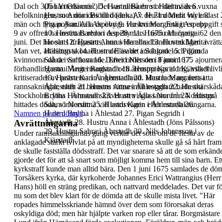
Dal och 305 i
(Johan Olssons?)
Ytterlännäs. Det var alltså en stor del av den vuxna
5.
Hustru Barbro i Hiärttnääs
6.
befolkningen, som dömdes till döden.
Hustru Anna i Biöönö (änka)
Av de
7.
Hustru Merit Wyk
71
dömda var endast 
8.
män och fyra pojkar.
Pigan Annika i Aspeby
Alla de övriga var kvinnor.
9.
Hustru Margreta i Aspeby
Enligt en uppgift 
9 av offren ha avrättats redan
10.
Hustru Barbro i Aspeby
den
28 mars 1675
11.
Hustru Margreta i
och övriga 62 de
juni
. Det har
Hoola
satts ifrågasatts, huruvida alla dömda verkligen
12.
Hustru Anna i Hembra
13.
Hustru Marit i
avrätt
Man vet, att rätten skonade en del av de
Hälsingsta
14.
Hustru Elisabet i Sahlom
anklagade och dömda
15.
Pigan
kvinnorna då de var havande.
Sahra i Sahlom
16.
Dawid Nilsson i Fanom
Efter order den 8 juni 1675 ajourne
17.
förhandlingarna i Ångermanland och återupptogs
Hustru Merit i Rogstadh
18.
Hustru Karin i Kiärstadh
aldrig, vilket livl
kritiserades av prästerna i
19.
Hustru Karin i Ährstadh
Ångermanland.
20.
Man lade ner fortsatta
Hustru Margareta i
rannsakningar, efter att
Åhlestadh
21.
barnens vittnesmål noggrant hade skärskåda
Hustru Anna i Åhlestadh
22.
Hustru
Stockholm. Jöns Hornaeus skriver att visgossarna
Brytha i Ährstadh
23.
Hustru Älla i Norum
från Nordingrå
24.
Hustru
hittades döda, sönderslitna vid
Sahra i Norum
25.
Hustru Karin i Åhlestadh
landsvägen efter rannsakningarna.
26.
Namnen på de dömda
Hustru Brytha i Åhlestad
.
27.
Pigan Segridh i
Avrättningarna
Ährstadh
28.
Hustru Anna i Åhlestadh (Jöns Pålssons)
29.
Hustru Sahra i Ährstadh
30.
Nils Johansson i
Under rannsakningarnas gång verkar det som om de
flesta av de
Kiärstadh
anklagade starkt tvivlat på att
myndigheterna skulle gå så hårt fram 
de skulle
fastställa dödsstraff. Det var snarare så att de som
erkänd
gjorde det för att så snart som möjligt
komma hem till sina barn. Et
kyrkstraff kunde man
alltid bära.
Den
1 juni 1675
samlades de döm
Torsåkers
kyrka
, där kyrkoherde Johannes Erici Wattrangius
(Herr
Hans) höll en sträng predikan, och nattvard
meddelades. Det var fö
nu som det blev klart för
de dömda att de skulle mista livet. "
Här
ropades
himmelsskriande hämnd över dem som förorsakat
deras
oskyldiga död; men här hjälpte varken rop eller
tårar.
Borgmästare