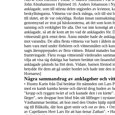
John Abrahamsson i Björned
10.
Anders Johansson i N
anklagade, som till
största delen
utgjordes av
kvinnor
, k
beskyllningarna. Vittnena var dock många, och till sist
till slutet, att de var oskyldiga.
Redan innan rannsakninga
genomsyrad av tron på häxkonsterna,
att det som kom f
sanning och verklighet för alla.
Det var inte konstigt at
anklagade, så att de kom att tro vad de
anklagades för.
D
vittnesmål gick emot dem. Ännu mindre hade de ankla
mot varandra.
De allra flesta vittnena var
barn
i åldern ä
barn vara med under förhören och vittnesmålen och kund
sagts återupprepades av flera vittnen.
Ibland matades bar
framtvingade. Flera svaga vittnesmål
värderades samman t
vilja att visa sig duktiga har barnen berättat om fasansf
anklagade påstods ha fört dem. Vidare, barnen förstod i
betydde för dem att gå under bordet och hade inte den in
Hornaeus]
Några sammandrag av anklagelser och vit
•
Hustru Karin
från Dal berättar för nämnden om Lars Per
med en
kamb kamba henne och därvid drog huden av h
"
kropp och ryggen
twärt af och kastade den i en kiette
".
färger",
sen droppar hon blod från sitt lillfinger i nystan
Västhammar berättar, att hon med den
Ondes
hjälp mjöl
sig till Blåkulla, där hon gjort smör och ost av den.
•
O
av Capellanen Herr Lars för att han tienar Zathan
".
•
Hu