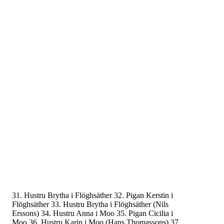
31.
Hustru Brytha i Flöghsäther
32.
Pigan Kerstin i
Flöghsäther
33.
Hustru Brytha i Flöghsäther (Nils
Erssons)
34.
Hustru Anna i Moo
35.
Pigan Cicilia i
Moo
36.
Hustru Karin i Moo (Hans Thomassons)
37.