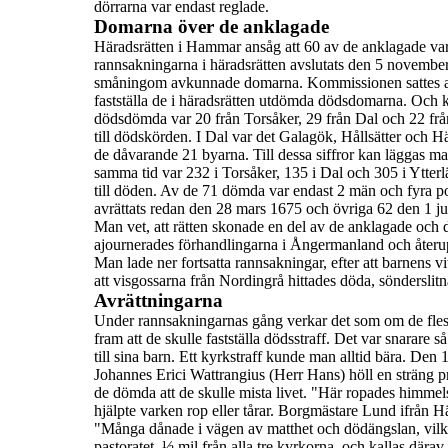
dörrarna var endast reglade.
Domarna över de anklagade
Häradsrätten i Hammar ansåg att
60
av de anklagade vara
rannsakningarna i häradsrätten avslutats den 5 novemb
småningom avkunnade domarna. Kommissionen sattes at
fastställa de i häradsrätten utdömda dödsdomarna. Och
dödsdömda
var 20 från Torsåker, 29 från Dal och 22 fr
till dödskörden. I Dal var det Galagök, Hållsätter och H
de dåvarande 21 byarna.
Till dessa siffror kan läggas m
samma tid var 232 i Torsåker,
135 i Dal och 305 i Ytter
till döden.
Av de
71
dömda var endast 2 män och fyra poj
avrättats redan den
28 mars 1675
och övriga 62 den
1 ju
Man vet, att rätten skonade en del av de anklagade och
ajournerades förhandlingarna i Ångermanland och återuppt
Man lade ner fortsatta rannsakningar, efter att barnens
att
visgossarna från Nordingrå hittades döda, sönderslit
Avrättningarna
Under rannsakningarnas gång verkar det som om de flesta
fram
att de skulle fastställa dödsstraff. Det var snarare
till sina
barn. Ett kyrkstraff kunde man alltid bära.
Den
1
Johannes Erici Wattrangius (Herr Hans) höll en sträng
p
de dömda att
de skulle mista livet. "
Här ropades himmel
hjälpte varken rop eller tårar.
Borgmästare Lund
ifrån H
"
Många dånade i vägen av matthet och dödängslan, vilka
pastoratet, ½ mil från alla tre kyrkorna, och kallas därav