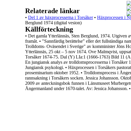
Relaterade länkar
•
Del 1 av häxprocesserna i Torsåker
•
Häxprocessen i N
Berglund 1974 (digital vesion)
Källförteckning
•
Det gamla Ytterlännäs,
Sten Berglund, 1974. Utgiven av
framåt.
•
"
Sannfärdig berättelse
" eller det fullständiga na
Trolldoms-
Oväsendet i Sverige
" av komminister Jöns Ho
Ytterlännäs, 25 okt – 5 nov 1674.
Ove Malmqvist, uppsat
Torsåker 1674-75.
Dal (Y) LIa:1 (1666-1763) Bild 11
En jungiansk analys av trolldomsprocesserna i Torsåker 
Jungiansk psykologi.
•
Häxprocessen i Torsåkers pastora
proseminarium oktober 1952.
•
Trolldomsprocess i Ånger
rannsakning i Torsåkers socken. Jessica
Johansson
. Okto
2009 av anteckningsbok funnen i Länsmuseet Murbergets
Ångermanland under 1670-talet
. Av: Jessica Johansson.
•