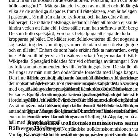
Lund
ifrån Härnösand förde
exekutionen. Föräldrar, män och bröd
höllo
spetsgård
."
"
Många dånade i vägen av matthet och dödängsl
vilka av de anhöriga släpades fram till rätteplatsen, som
är belägen 
i pastoratet, ½ mil från alla tre kyrkorna,
och kallas därav ännu
Bålberget. De rättade halshöggs
nedanför bålet att bloden ej skulle
hindra veden att
fatta eld; i dess ställe rann han strömvis utför berge
De
som höllo spetsgård, voro ock behjälpliga att släpa de
döda
kropparna på bålet. De kläder som delinkventerna
till det nogaste 
sig kastat, tog deras anhöriga,
varmed de utan sinnesrörelse gingo 
och en till sitt
."
Enbart de som hade
erkänt fick ta
nattvarden, övri
inte.
Bilden till höger
visar Torsåkers kyrka
i Ångermanland.
Bild:
Wikipedia.
Spetsgård
bildades
förr vid offentliga avrättningar i Sv
av folk som
utkommenderades till avrättningsplatsen. De skulle
bi
två ringar av män runt den dödsdömde
försedda med långa käppar.
Den inre karlringen höll
Till de ovan uppräknade namnen tillkommer
käpparna åt ett håll och den yttre karlringe
11 personer
det
motsatta hållet i kors mot den inre ringens käppar.
döma, dvs totalt 71 personer dömdes till döden.
Man var nog
Dock lem
med organiseringen av spetsgårdarna
Rättens vidare resolution. Efterskrefne kunde
så att den dödsdömde inte
häradtznämb
lyckades fly.
Kungl: Commissorialrättens gottfinnande, arbi att
På
avrättningsplatsen på häxberget/Bålberget
hade
afstraff
tr
i iordningställts, ett bål för var och en av
Olle i Åhlstadh
3.
Poiken Olle i Norum
de tre socknarna i pastorat
4.
Poiken Påul i
Avrättningarna skedde
Kerstin i Löfsiöö, lågh siuk hemma
nedanför bålen för att inte blodet skulle för
8.
H. Malin i Nääs, s
antändningen av dessa.
Pigan Margreta i Lästadh
Borgmästare Lund
Domarna var undertecknad av 
från Härnösand förrätt
exekutionen, då ortens befallningsman Klefberg var
Hambraeus
Datum Hammar
d. 5 qbris 1674.
upptagen på a
håll med liknande göromål.
Norrländska trolldomskommissionens sam
Bålberget/Häxberget
President för den Norrländska trolldomskommisionen v
Var låg Bålberget?
av
24 ledamöter
Skedde avrättningarna på den
bestående av professorer och andra lärd
plats som kallas