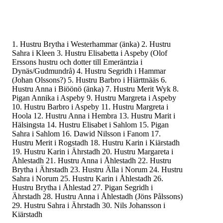
1.
Hustru Brytha i Westerhammar (änka)
2.
Hustru
Sahra i Kleen
3.
Hustru Elisabetta i Aspeby (Olof
Erssons hustru och
dotter till Emeräntzia i
Dynäs/Gudmundrå)
4.
Hustru Segridh i Hammar
(Johan Olssons?)
5.
Hustru Barbro i Hiärttnääs
6.
Hustru Anna i Biöönö (änka)
7.
Hustru Merit Wyk
8.
Pigan Annika i Aspeby
9.
Hustru Margreta i Aspeby
10.
Hustru Barbro i Aspeby
11.
Hustru Margreta i
Hoola
12.
Hustru Anna i Hembra
13.
Hustru Marit i
Hälsingsta
14.
Hustru Elisabet i Sahlom
15.
Pigan
Sahra i Sahlom
16.
Dawid Nilsson i Fanom
17.
Hustru Merit i Rogstadh
18.
Hustru Karin i Kiärstadh
19.
Hustru Karin i Ährstadh
20.
Hustru Margareta i
Åhlestadh
21.
Hustru Anna i Åhlestadh
22.
Hustru
Brytha i Ährstadh
23.
Hustru Älla i Norum
24.
Hustru
Sahra i Norum
25.
Hustru Karin i Åhlestadh
26.
Hustru Brytha i Åhlestad
27.
Pigan Segridh i
Ährstadh
28.
Hustru Anna i Åhlestadh (Jöns Pålssons)
29.
Hustru Sahra i Ährstadh
30.
Nils Johansson i
Kiärstadh